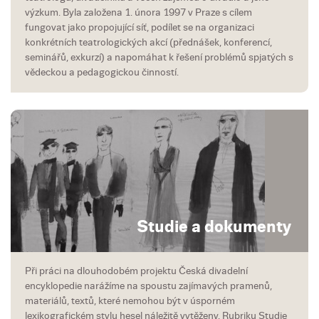
výzkum. Byla založena 1. února 1997 v Praze s cílem
fungovat jako propojující síť, podílet se na organizaci
konkrétních teatrologických akcí (přednášek, konferencí,
seminářů, exkurzí) a napomáhat k řešení problémů spjatých s
vědeckou a pedagogickou činností.
Studie a dokumenty
Při práci na dlouhodobém projektu Česká divadelní
encyklopedie narážíme na spoustu zajímavých pramenů,
materiálů, textů, které nemohou být v úsporném
lexikografickém stylu hesel náležitě vytěženy. Rubriku Studie