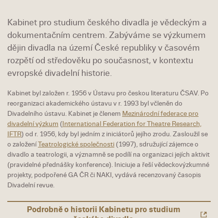
Kabinet pro studium českého divadla je vědeckým a
dokumentačním centrem. Zabýváme se výzkumem
dějin divadla na území České republiky v časovém
rozpětí od středověku po současnost, v kontextu
evropské divadelní historie.
Kabinet byl založen r. 1956 v Ústavu pro českou literaturu ČSAV. Po
reorganizaci akademického ústavu v r. 1993 byl včleněn do
Divadelního ústavu. Kabinet je členem
Mezinárodní federace pro
divadelní výzkum
(
International Federation for Theatre Research,
IFTR
) od r. 1956, kdy byl jedním z iniciátorů jejího zrodu. Zasloužil se
o založení
Teatrologické společnosti
(1997), sdružující zájemce o
divadlo a teatrologii, a významně se podílí na organizaci jejích aktivit
(pravidelné přednášky konference). Iniciuje a řeší vědeckovýzkumné
projekty, podpořené GA ČR či NAKI, vydává recenzovaný časopis
Divadelní revue.
Podrobně o historii Kabinetu pro studium