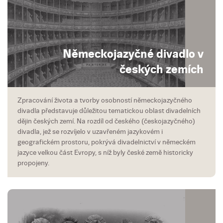
Německojazyčné divadlo v
českých zemích
Zpracování života a tvorby osobností německojazyčného
divadla představuje důležitou tematickou oblast divadelních
dějin českých zemí. Na rozdíl od českého (českojazyčného)
divadla, jež se rozvíjelo v uzavřeném jazykovém i
geografickém prostoru, pokrývá divadelnictví v německém
jazyce velkou část Evropy, s níž byly české země historicky
propojeny.