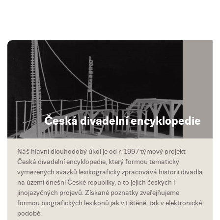
Česká divadelní encyklopedie
Náš hlavní dlouhodobý úkol je od r. 1997 týmový projekt
Česká divadelní encyklopedie, který formou tematicky
vymezených svazků lexikograficky zpracovává historii divadla
na území dnešní České republiky, a to jejích českých i
jinojazyčných projevů. Získané poznatky zveřejňujeme
formou biografických lexikonů jak v tištěné, tak v elektronické
podobě.