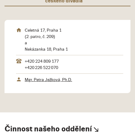
českého divadla
Celetná 17, Praha 1
(2. patro, č. 209)
a
Nekázanka 18, Praha 1
+420 224 809 177
+420 226 522 070
Mgr. Petra Ježková, Ph.D.
Činnost našeho oddělení