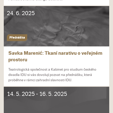
24. 6. 2025
Přednáška
Savka Marenić: Tkaní narativu o veřejném
prostoru
Teatrologická společnost a Kabinet pro studium českého
divadla IDU si vás dovolují pozvat na přednášku, která
proběhne v rámci zahradní slavnosti IDU.
14. 5. 2025 - 16. 5. 2025