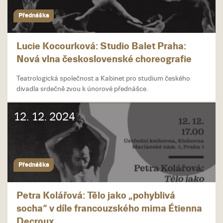
Přednáška
Lucie Kocourková: Studio Balet Praha:
Nová vlna československé choreografie
Teatrologická společnost a Kabinet pro studium českého
divadla srdečně zvou k únorové přednášce.
12. 12. 2024
Přednáška
Petra Kolářová: Tělo jako „pohyblivá
socha“ v díle francouzského mima Étienna
Decroux