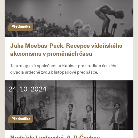
Přednáška
Julia Moebus-Puck: Recepce vídeňského
akcionismu v proměnách času
Teatrologická společnost a Kabinet pro studium českého
divadla srdečně zvou k listopadové přednášce.
24. 10. 2024
Přednáška
Nadežda Lindovská: A. P. Čechov