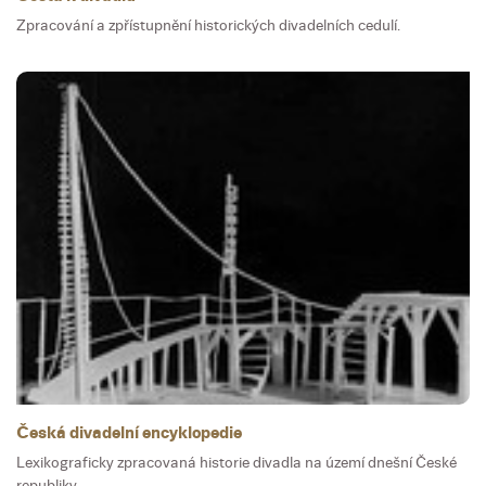
Zpracování a zpřístupnění historických divadelních cedulí.
Česká divadelní encyklopedie
Lexikograficky zpracovaná historie divadla na území dnešní České
republiky.