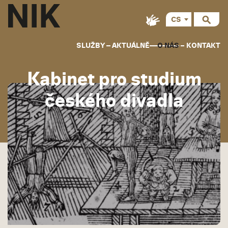
CS
EN
SLUŽBY
AKTUÁLNĚ
O NÁS
KONTAKT
Kabinet pro studium
českého divadla