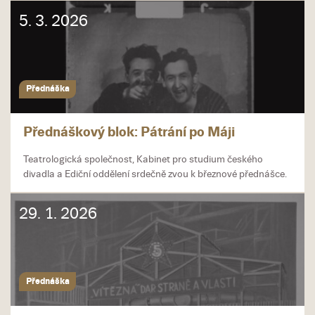
5. 3. 2026
Přednáška
Přednáškový blok: Pátrání po Máji
Teatrologická společnost, Kabinet pro studium českého
divadla a Ediční oddělení srdečně zvou k březnové přednášce.
29. 1. 2026
Přednáška