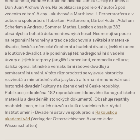
budoucnosti, Nadace barokního divadla zámku Český Krumlov a
Don Juan Archivu Wien. Na publikaci se podílelo 47 autorů pod
vedením editorů Aleny Jakubcové a Matthiase J. Pernerstorfera a v
odborné spolupráci s Hubertem Reittererem, Bärbel Rudin, Adolfem
Scherlem a Andreou Sommer-Mathis. Lexikon obsahuje 383
obsáhlých a bohatě dokumentovaných hesel. Neomezují se pouze
na regionální fenomény a tradice (duchovní a světské amatérské
divadlo, české a německé činoherní a hudební divadlo, jevištní tanec
a loutkové divadlo), ale pojednávají též nadregionální divadelní
útvary a jejich interprety (angličtí komedianti, commedia dell'arte,
italská opera, latinské a vernakulární řádové divadlo) a
semiteatrální umění. V této různorodosti se vyjevuje historicky
rozvinutá a mimořádně velká jazyková a formální mnohotvárnost
historické divadelní kultury na území dnešní České republiky.
Publikace je doplněna 182 reprodukcemi dobového ikonografického
materiálu a divadelněhistorických dokumentů. Obsahuje rejstříky
osobních jmen, místních názvů a titulů divadelních her. Vydal
Institut umění - Divadelní ústav ve spolupráci s
Rakouskou
akademií věd
(Verlag der Österreichischen Akademie der
Wissenschaften)