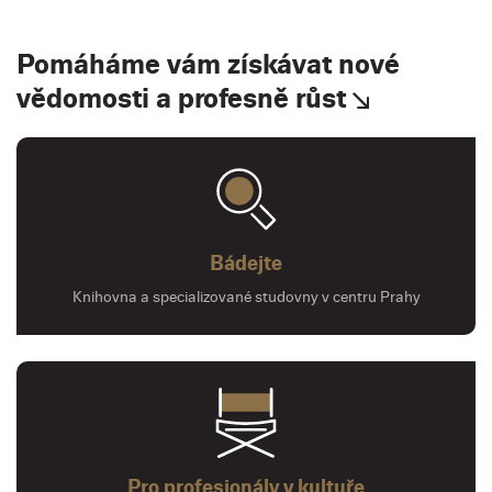
Pomáháme vám získávat nové
vědomosti a profesně růst
Bádejte
Knihovna a specializované studovny v centru Prahy
Pro profesionály v kultuře