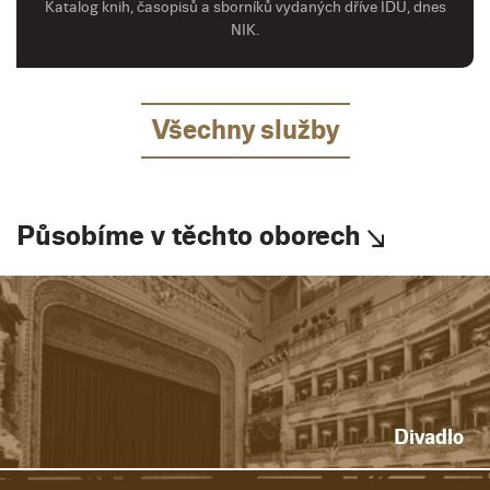
Katalog knih, časopisů a sborníků vydaných dříve IDU, dnes
NIK.
Všechny služby
Působíme v těchto oborech
Divadlo