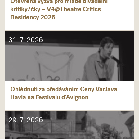
Otevřená výzva pro mladé divadelní
kritiky/čky – V4@Theatre Critics
Residency 2026
31. 7. 2026
Ohlédnutí za předáváním Ceny Václava
Havla na Festivalu d’Avignon
29. 7. 2026