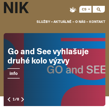
CS
EN
SLUŽBY
AKTUÁLNĚ
O NÁS
KONTAKT
Go and See vyhlašuje
druhé kolo výzvy
info
1
/
8