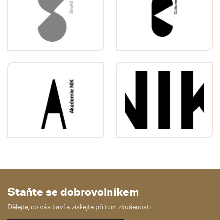
Staňte se dobrovolníkem
Dělejte, co vás baví a získejte při tom zkušenosti.