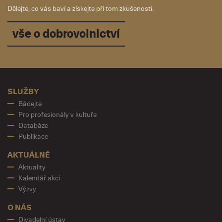
Dělejte, co vás baví a získejte při tom zkušenosti.
vše o dobrovolnictví
SLUŽBY
Bádejte
Pro profesionály v kultuře
Databáze
Publikace
AKTUÁLNĚ
Aktuality
Kalendář akcí
Výzvy
O NÁS
Divadelní ústav