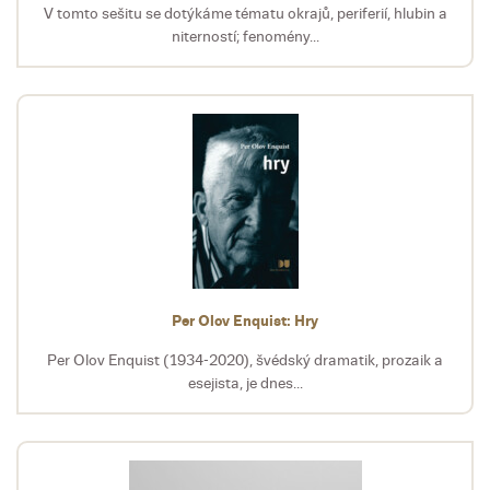
V tomto sešitu se dotýkáme tématu okrajů, periferií, hlubin a
niterností; fenomény...
Per Olov Enquist: Hry
Per Olov Enquist (1934-2020), švédský dramatik, prozaik a
esejista, je dnes...