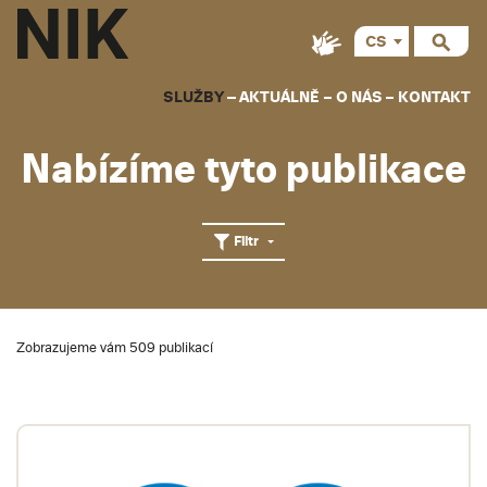
CS
EN
SLUŽBY
AKTUÁLNĚ
O NÁS
KONTAKT
Nabízíme tyto publikace
Filtr
VYHLEDÁVÁNÍ
hledat
Zobrazujeme vám 509 publikací
EDICE