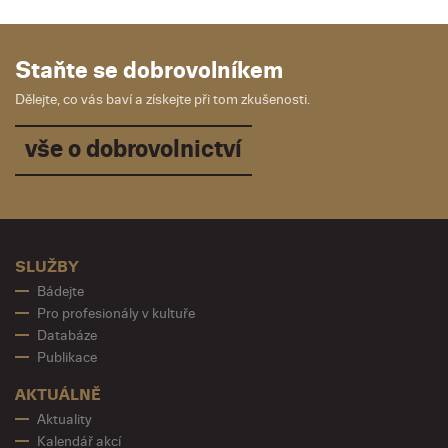
Staňte se dobrovolníkem
Dělejte, co vás baví a získejte při tom zkušenosti.
vše o dobrovolnictví
SLUŽBY
Bádejte
Pro profesionály v kultuře
Databáze
Publikace
AKTUÁLNĚ
Aktuality
Kalendář akcí