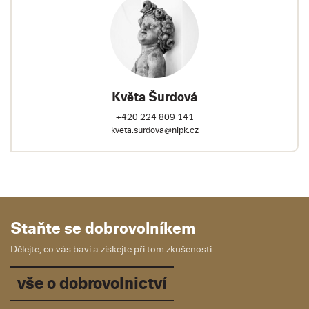
Květa Šurdová
+420 224 809 141
kveta.surdova@nipk.cz
Staňte se dobrovolníkem
Dělejte, co vás baví a získejte při tom zkušenosti.
vše o dobrovolnictví