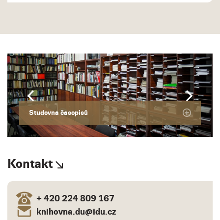
Studovna časopisů
Kontakt
+ 420 224 809 167
knihovna.du@idu.cz