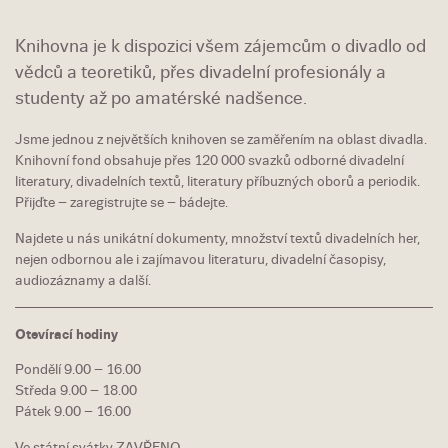
Knihovna je k dispozici všem zájemcům o divadlo od
vědců a teoretiků, přes divadelní profesionály a
studenty až po amatérské nadšence.
Jsme jednou z největších knihoven se zaměřením na oblast divadla.
Knihovní fond obsahuje přes 120 000 svazků odborné divadelní
literatury, divadelních textů, literatury příbuzných oborů a periodik.
Přijďte – zaregistrujte se – bádejte.
Najdete u nás unikátní dokumenty, množství textů divadelních her,
nejen odbornou ale i zajímavou literaturu, divadelní časopisy,
audiozáznamy a další.
Otevírací hodiny
Pondělí 9.00 – 16.00
Středa 9.00 – 18.00
Pátek 9.00 – 16.00
Ve státní svátky ZAVŘENO.