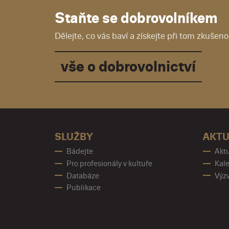
Staňte se dobrovolníkem
Dělejte, co vás baví a získejte při tom zkušenos
vše o dobrovolnictví
SLUŽBY
AKTU
Bádejte
Aktu
Pro profesionály v kultuře
Kale
Databáze
Výz
Publikace