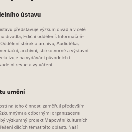
elního ústavu
ústavu představuje výzkum divadla v celé
ého divadla, Ediční oddělení, Informačně-
Oddělení sbírek a archivu, Audiotéka,
entační, archivní, sbírkotvorné a výstavní
cializuje na vydávání původních i
adelní revue a vytváření
tu umění
osti na jeho činnost, zaměřují především
i výzkumnými a odbornými organizacemi.
obý výzkumný projekt Mapování kulturních
šení dílčích témat této oblasti. Naší