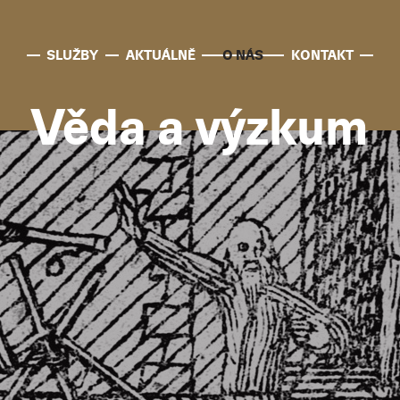
SLUŽBY
AKTUÁLNĚ
O NÁS
KONTAKT
Věda a výzkum