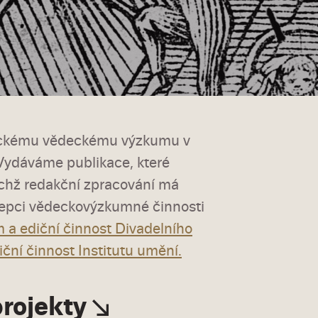
ickému vědeckému výzkumu v
y. Vydáváme publikace, které
jichž redakční zpracování má
cepci vědeckovýzkumné činnosti
 a ediční činnost Divadelního
ční činnost Institutu umění.
rojekty