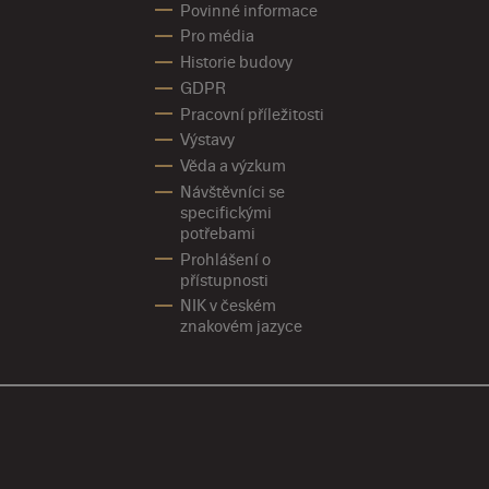
Povinné informace
Pro média
Historie budovy
GDPR
Pracovní příležitosti
Výstavy
Věda a výzkum
Návštěvníci se
specifickými
potřebami
Prohlášení o
přístupnosti
NIK v českém
znakovém jazyce