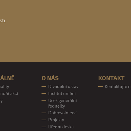
ti.
ÁLNĚ
O NÁS
KONTAKT
ality
Divadelní ústav
Kontaktujte 
ndář akcí
Institut umění
vy
Úsek generální
ředitelky
Dobrovolnictví
Projekty
Úřední deska