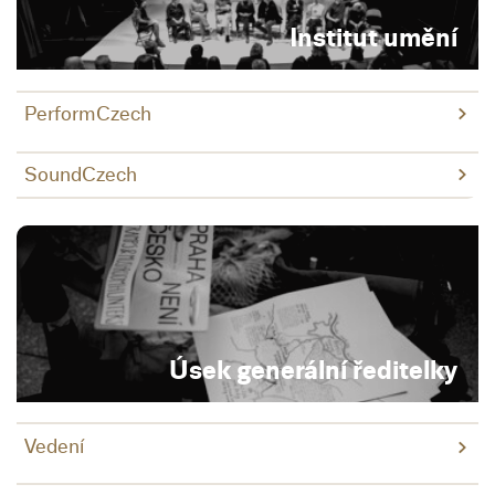
Institut umění
PerformCzech
SoundCzech
Úsek generální ředitelky
Vedení