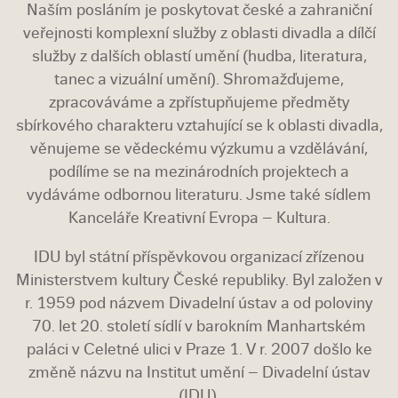
Naším posláním je poskytovat české a zahraniční
veřejnosti komplexní služby z oblasti divadla a dílčí
služby z dalších oblastí umění (hudba, literatura,
tanec a vizuální umění). Shromažďujeme,
zpracováváme a zpřístupňujeme předměty
sbírkového charakteru vztahující se k oblasti divadla,
věnujeme se vědeckému výzkumu a vzdělávání,
podílíme se na mezi­národ­ních projektech a
vydáváme odbornou literaturu. Jsme také sídlem
Kanceláře Kreativní Evropa – Kultura.
IDU byl státní příspěvkovou organizací zřízenou
Ministerstvem kultury České republiky. Byl založen v
r. 1959 pod názvem Divadelní ústav a od poloviny
70. let 20. století sídlí v barokním Manhartském
paláci v Celetné ulici v Praze 1. V r. 2007 došlo ke
změně názvu na Institut umění – Divadelní ústav
(IDU).