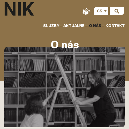
CS
EN
SLUŽBY
AKTUÁLNĚ
O NÁS
KONTAKT
O nás