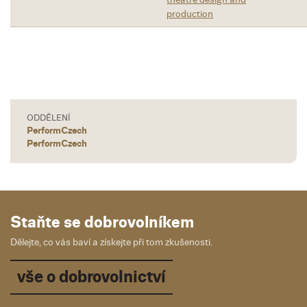
production
ODDĚLENÍ
PerformCzech
PerformCzech
Staňte se dobrovolníkem
Dělejte, co vás baví a získejte při tom zkušenosti.
vše o dobrovolnictví