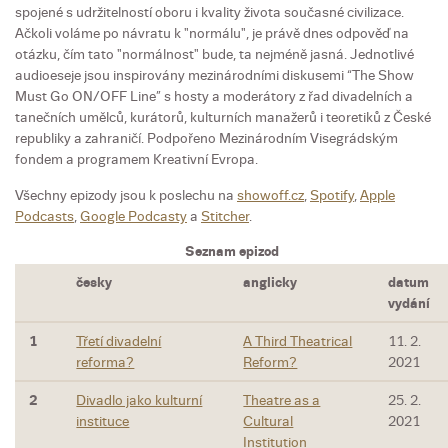
spojené s udržitelností oboru i kvality života současné civilizace.
Ačkoli voláme po návratu k "normálu", je právě dnes odpověď na
otázku, čím tato "normálnost" bude, ta nejméně jasná. Jednotlivé
audioeseje jsou inspirovány mezinárodními diskusemi “The Show
Must Go ON/OFF Line” s hosty a moderátory z řad divadelních a
tanečních umělců, kurátorů, kulturních manažerů i teoretiků z České
republiky a zahraničí. Podpořeno Mezinárodním Visegrádským
fondem a programem Kreativní Evropa.
Všechny epizody jsou k poslechu na
showoff.cz
,
Spotify
,
Apple
Podcasts
,
Google Podcasty
a
Stitcher
.
Seznam epizod
česky
anglicky
datum
vydání
1
Třetí divadelní
A Third Theatrical
11. 2.
reforma?
Reform?
2021
2
Divadlo jako kulturní
Theatre as a
25. 2.
instituce
Cultural
2021
Institution