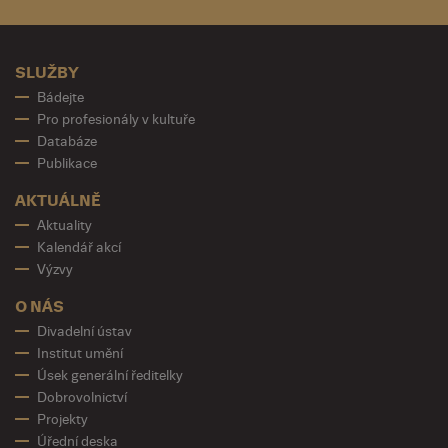
SLUŽBY
Bádejte
Pro profesionály v kultuře
Databáze
Publikace
AKTUÁLNĚ
Aktuality
Kalendář akcí
Výzvy
O NÁS
Divadelní ústav
Institut umění
Úsek generální ředitelky
Dobrovolnictví
Projekty
Úřední deska