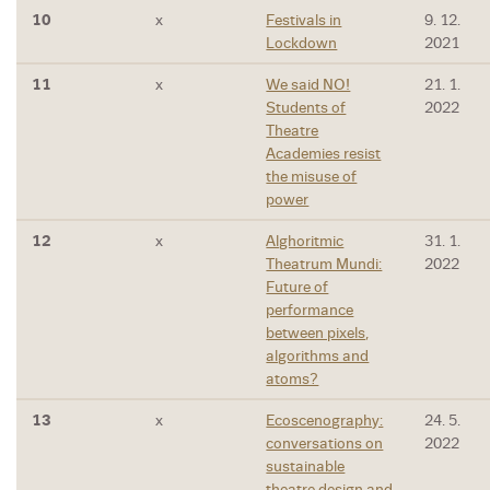
10
x
Festivals in
9. 12.
Lockdown
2021
11
x
We said NO!
21. 1.
Students of
2022
Theatre
Academies resist
the misuse of
power
12
x
Alghoritmic
31. 1.
Theatrum Mundi:
2022
Future of
performance
between pixels,
algorithms and
atoms?
13
x
Ecoscenography:
24. 5.
conversations on
2022
sustainable
theatre design and