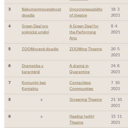
3
Nekomprimovatelnost
Uncompressability
18. 3.
divadla
of theatre
2021
4
Green Deal pro
A Green Deal for
8. 4.
scénická umění
the Performing
2021
Arts
5
ZOOMované divadlo
ZOOMing Theatre
20. 5.
2021
6
Dramatika v
A drama in
24. 6.
karanténě
Quarantine
2021
7
Komunity bez
Contactless
7. 10.
Kontaktu
Communities
2021
8
x
Screening Theatre
21. 10.
2021
9
x
Healing (with)
15. 11.
Theatre
2021