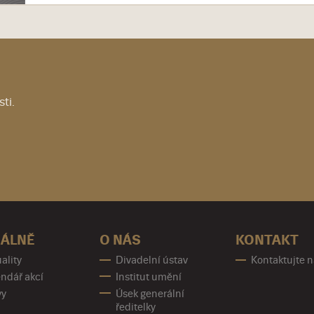
ti.
ÁLNĚ
O NÁS
KONTAKT
ality
Divadelní ústav
Kontaktujte 
ndář akcí
Institut umění
vy
Úsek generální
ředitelky