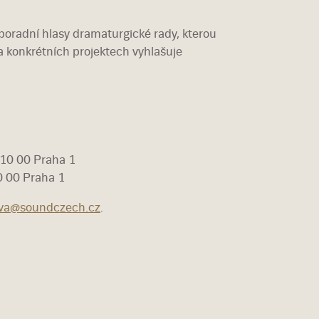
oradní hlasy dramaturgické rady, kterou
na konkrétních projektech vyhlašuje
110 00 Praha 1
0 00 Praha 1
ova@soundczech.cz
.