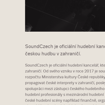
SoundCzech je oficiální hudební kanc
českou hudbu v zahraničí.
SoundCzech je oficiální hudební kancelář, kt
zahraničí. Od svého vzniku v roce 2017 je sou
rozpočtu Ministerstva kultury České republi
propagovat české interprety v zahraničí, pos
spolupráci mezi zástupci českého hudebního 
hudební profesionály s mezinárodní hudební
české hudební scény například finančně, or