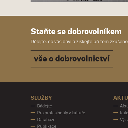
Staňte se dobrovolníkem
Dělejte, co vás baví a získejte při tom zkušenos
vše o dobrovolnictví
SLUŽBY
AKTU
Bádejte
Aktu
Pro profesionály v kultuře
Kale
Databáze
Výz
Publikace