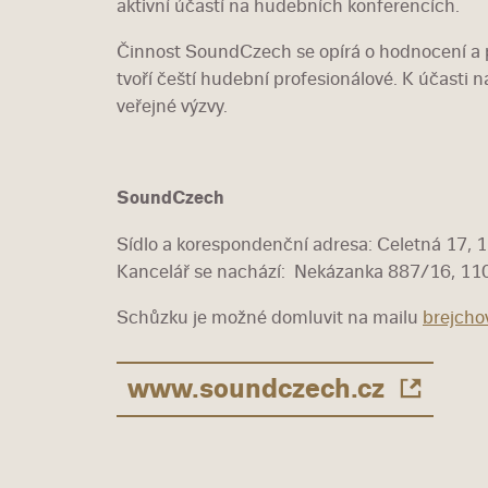
aktivní účastí na hudebních konferencích.
Činnost SoundCzech se opírá o hodnocení a p
tvoří čeští hudební profesionálové. K účasti 
veřejné výzvy.
SoundCzech
Sídlo a korespondenční adresa: Celetná 17, 
Kancelář se nachází: Nekázanka 887/16, 11
Schůzku je možné domluvit na mailu
brejch
www.soundczech.cz