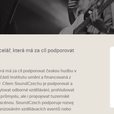
elář, která má za cíl podporovat
erá má za cíl podporovat českou hudbu v
částí Institutu umění a financovaná z
ky. Cílem SoundCzechu je podporovat a
kytovat odborné vzdělávání, prohlubovat
průmyslu, ale i propojovat tuzemské
 scénou. SoundCzech podporuje rozvoj
ganizováním vzdělávacích eventů nebo