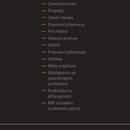
Dobrovolnictví
Projekty
Úřední deska
Povinné informace
Pro média
Historie budovy
GDPR
Pracovní příležitosti
Výstavy
Věda a výzkum
Návštěvníci se
specifickými
potřebami
Prohlášení o
přístupnosti
NIK v českém
znakovém jazyce