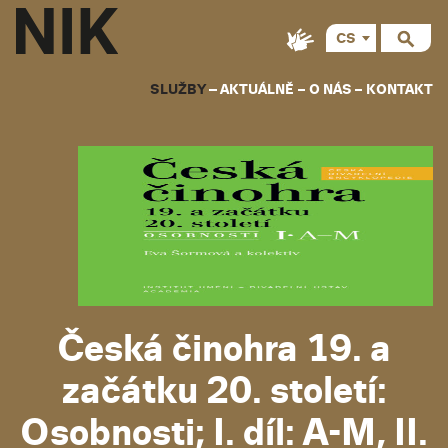
CS
EN
SLUŽBY
AKTUÁLNĚ
O NÁS
KONTAKT
Česká činohra 19. a
začátku 20. století:
Osobnosti; I. díl: A-M, II.