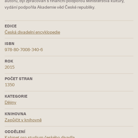
autorů, byl zpracován s finanční podporou Ministerstva kultury,
vydání podpořila Akademie věd České republiky.
EDICE
Česká divadelní encyklopedie
ISBN
978-80-7008-340-6
ROK
2015
POČET STRAN
1350
KATEGORIE
Dějiny
KNIHOVNA
Zapůjčit v knihovně
ODDĚLENÍ
Kabinet pro studium českého divadla