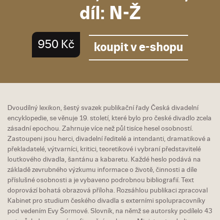
díl: N-Ž
950 Kč
koupit v e-shopu
Dvoudílný lexikon, šestý svazek publikační řady Česká divadelní
encyklopedie, se věnuje 19. století, které bylo pro české divadlo zcela
zásadní epochou. Zahrnuje více než půl tisíce hesel osobností.
Zastoupeni jsou herci, divadelní ředitelé a intendanti, dramatikové a
překladatelé, výtvarníci, kritici, teoretikové i vybraní představitelé
loutkového divadla, šantánu a kabaretu. Každé heslo podává na
základě zevrubného výzkumu informace o životě, činnosti a díle
příslušné osobnosti a je vybaveno podrobnou bibliografií. Text
doprovází bohatá obrazová příloha. Rozsáhlou publikaci zpracoval
Kabinet pro studium českého divadla s externími spolupracovníky
pod vedením Evy Šormové. Slovník, na němž se autorsky podílelo 43