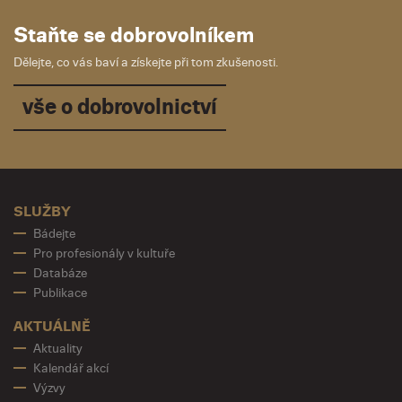
Staňte se dobrovolníkem
Dělejte, co vás baví a získejte při tom zkušenosti.
vše o dobrovolnictví
SLUŽBY
Bádejte
Pro profesionály v kultuře
Databáze
Publikace
AKTUÁLNĚ
Aktuality
Kalendář akcí
Výzvy