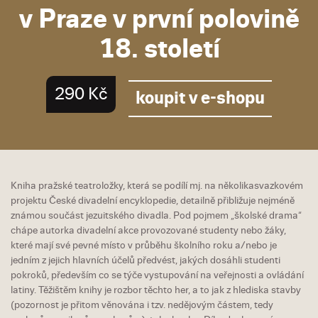
v Praze v první polovině
18. století
290 Kč
koupit v e-shopu
Kniha pražské teatroložky, která se podílí mj. na několikasvazkovém
projektu České divadelní encyklopedie, detailně přibližuje nejméně
známou součást jezuitského divadla. Pod pojmem „školské drama“
chápe autorka divadelní akce provozované studenty nebo žáky,
které mají své pevné místo v průběhu školního roku a/nebo je
jedním z jejich hlavních účelů předvést, jakých dosáhli studenti
pokroků, především co se týče vystupování na veřejnosti a ovládání
latiny. Těžištěm knihy je rozbor těchto her, a to jak z hlediska stavby
(pozornost je přitom věnována i tzv. nedějovým částem, tedy