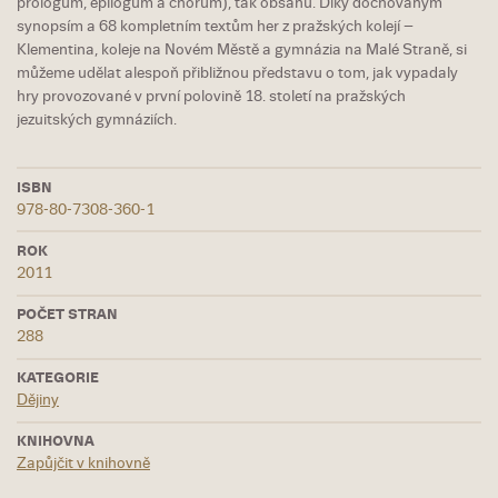
prologům, epilogům a chorům), tak obsahu. Díky dochovaným
synopsím a 68 kompletním textům her z pražských kolejí –
Klementina, koleje na Novém Městě a gymnázia na Malé Straně, si
můžeme udělat alespoň přibližnou představu o tom, jak vypadaly
hry provozované v první polovině 18. století na pražských
jezuitských gymnáziích.
ISBN
978-80-7308-360-1
ROK
2011
POČET STRAN
288
KATEGORIE
Dějiny
KNIHOVNA
Zapůjčit v knihovně