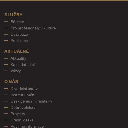
SLUŽBY
Bádejte
Pro profesionály v kultuře
Databáze
Publikace
AKTUÁLNĚ
Aktuality
Kalendář akcí
Výzvy
O NÁS
Divadelní ústav
Institut umění
Úsek generální ředitelky
Dobrovolnictví
Projekty
Úřední deska
Povinné informace