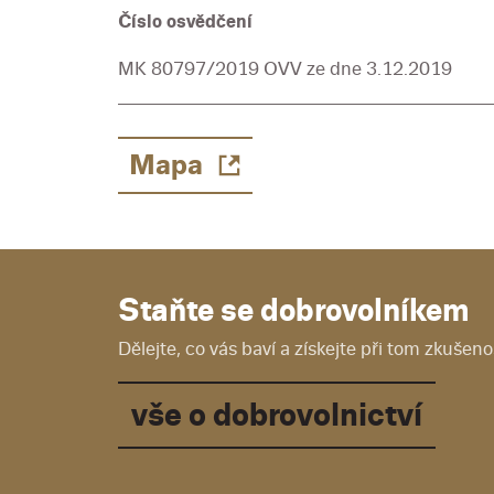
Číslo osvědčení
MK 80797/2019 OVV ze dne 3.12.2019
Mapa
Staňte se dobrovolníkem
Dělejte, co vás baví a získejte při tom zkušenos
vše o dobrovolnictví