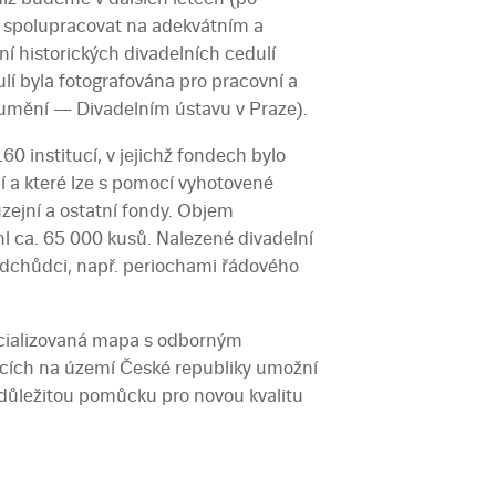
) spolupracovat na adekvátním a
í historických divadelních cedulí
lí byla fotografována pro pracovní a
 umění — Divadelním ústavu v Praze).
0 institucí, v jejichž fondech bylo
 a které lze s pomocí vyhotovené
ejní a ostatní fondy. Objem
l ca. 65 000 kusů. Nalezené divadelní
ředchůdci, např. periochami řádového
ecializovaná mapa s odborným
tucích na území České republiky umožní
ůležitou pomůcku pro novou kvalitu