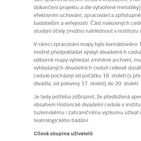
dokončení projektu a dle vytvořené metodiky
efektivním uchování, zpracování a zpřístupněn
badatelům a veřejnosti. Část nalezených cedu
studijní účely (možno nahlédnout v Institutu
V rámci zpracování mapy bylo kontaktováno 16
možné předpokládat výskyt divadelních cedulí
odborné mapy vyhledat zmíněné archivní, muz
vyhledaných divadelních cedulí celkově dosáh
cedule pocházejí od počátku 18. století (s p
divadla, od poloviny 17. století) do 20. století.
Je tedy potřeba zdůraznit, že předložená sp
obsahem Historické divadelní cedule v insti
tuzemskému i zahraničnímu výzkumu užívat d
teatrologického bádání.
Cílová skupina uživatelů