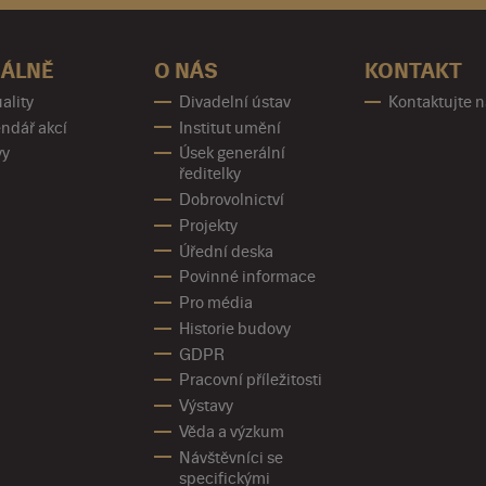
ÁLNĚ
O NÁS
KONTAKT
ality
Divadelní ústav
Kontaktujte 
ndář akcí
Institut umění
vy
Úsek generální
ředitelky
Dobrovolnictví
Projekty
Úřední deska
Povinné informace
Pro média
Historie budovy
GDPR
Pracovní příležitosti
Výstavy
Věda a výzkum
Návštěvníci se
specifickými