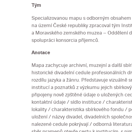
Tým
Specializovanou mapu s odborným obsahem His
na území České republiky zpracoval tým Inst
a Moravského zemského muzea – Oddělení děj
spolupráci konsorcia příjemců.
Anotace
Mapa zachycuje archivní, muzejní a další sbír
historické divadelní cedule profesionálních d
rozdílu jazyka a žánru. Představuje vizuálně
institucí a poznatků z výzkumu jejich sbírkový
připojeny nově zjištěné údaje o uložených ced
kontaktní údaje / sídlo instituce / charakteris
lokality / charakteristika sbírkového fondu / p
uložení / názvy divadel, divadelních společnost
nalezené cedule pokrývají / odborná literatu
sběr pramenů otevře cestu k institucím, s ni