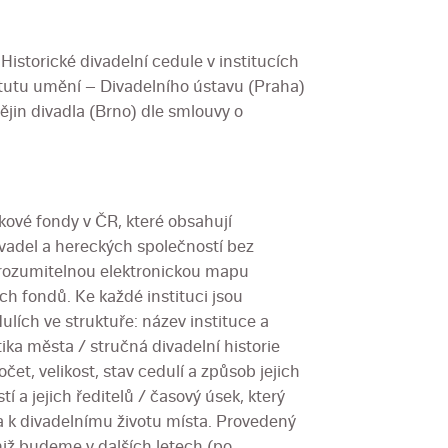
torické divadelní cedule v institucích
itutu umění – Divadelního ústavu (Praha)
in divadla (Brno) dle smlouvy o
kové fondy v ČR, které obsahují
ivadel a hereckých společností bez
 srozumitelnou elektronickou mapu
ch fondů. Ke každé instituci jsou
ulích ve struktuře: název instituce a
tika města / stručná divadelní historie
očet, velikost, stav cedulí a způsob jejich
í a jejich ředitelů / časový úsek, který
ra k divadelnímu životu místa. Provedený
miž budeme v dalších letech (po