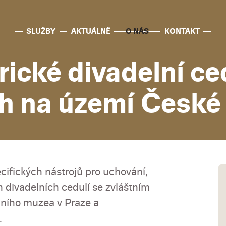
SLUŽBY
AKTUÁLNĚ
O NÁS
KONTAKT
rické divadelní ce
ch na území České
cifických nástrojů pro uchování,
h divadelních cedulí se zvláštním
ního muzea v Praze a
.