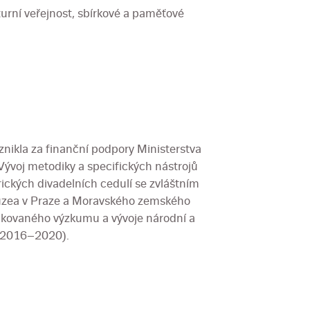
turní veřejnost, sbírkové a paměťové
ikla za finanční podpory Ministerstva
 Vývoj metodiky a specifických nástrojů
rických divadelních cedulí se zvláštním
uzea v Praze a Moravského zemského
kovaného výzkumu a vývoje národní a
 (2016–2020).