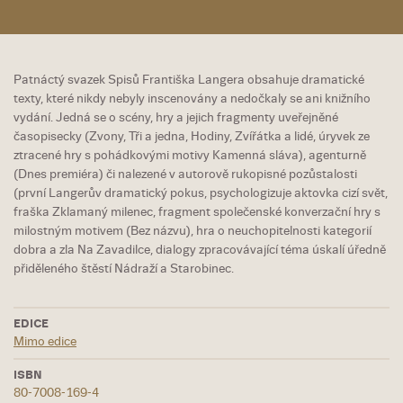
Patnáctý svazek Spisů Františka Langera obsahuje dramatické
texty, které nikdy nebyly inscenovány a nedočkaly se ani knižního
vydání. Jedná se o scény, hry a jejich fragmenty uveřejněné
časopisecky (Zvony, Tři a jedna, Hodiny, Zvířátka a lidé, úryvek ze
ztracené hry s pohádkovými motivy Kamenná sláva), agenturně
(Dnes premiéra) či nalezené v autorově rukopisné pozůstalosti
(první Langerův dramatický pokus, psychologizuje aktovka cizí svět,
fraška Zklamaný milenec, fragment společenské konverzační hry s
milostným motivem (Bez názvu), hra o neuchopitelnosti kategorií
dobra a zla Na Zavadilce, dialogy zpracovávající téma úskalí úředně
přiděleného štěstí Nádraží a Starobinec.
EDICE
Mimo edice
ISBN
80-7008-169-4