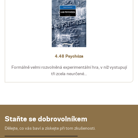
4.48 Psychóza
Formálně velmi rozvolněná experimentální hra, v níž vystupují
tři zcela neurčené...
Staňte se dobrovolníkem
Dělejte, co vás baví a získejte při tom zkušenosti.