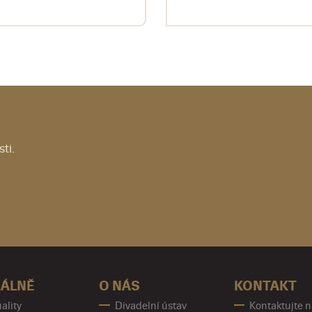
ti.
ÁLNĚ
O NÁS
KONTAKT
ality
Divadelní ústav
Kontaktujte 