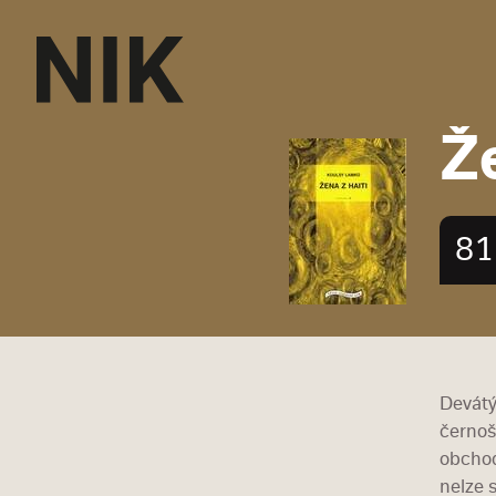
Že
81
Devátý
černoš
obchodu
nelze 