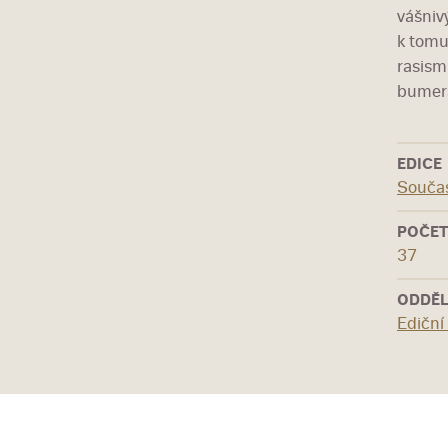
vášniv
k tomu
rasism
bumera
EDICE
Souča
POČET
37
ODDĚL
Ediční