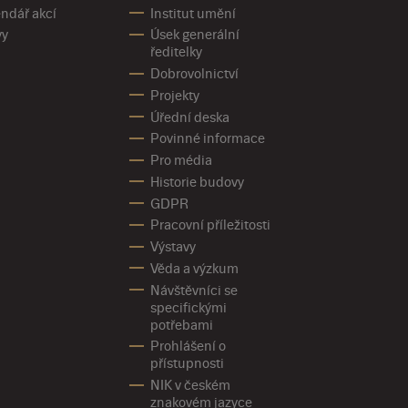
ndář akcí
Institut umění
vy
Úsek generální
ředitelky
Dobrovolnictví
Projekty
Úřední deska
Povinné informace
Pro média
Historie budovy
GDPR
Pracovní příležitosti
Výstavy
Věda a výzkum
Návštěvníci se
specifickými
potřebami
Prohlášení o
přístupnosti
NIK v českém
znakovém jazyce