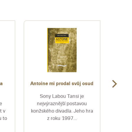
va
Antoine mi prodal svůj osud
Antoló
Sony Labou Tansi je
Pub
e
nejvýraznější postavou
izraels
t v
konžského divadla. Jeho hra
tri d
 to
z roku 1997...