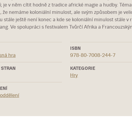
ý, je v něm cítit hodně z tradice africké magie a hudby. Tém
, že nemáme koloniální minulost, ale svým způsobem je veli
u stále ještě není konec a kde se koloniální minulost stále v
ng. Ve spolupráci s festivalem Tvůrčí Afrika a Francouzským
ISBN
sná hra
978-80-7008-244-7
 STRAN
KATEGORIE
Hry
ENÍ
 oddělení