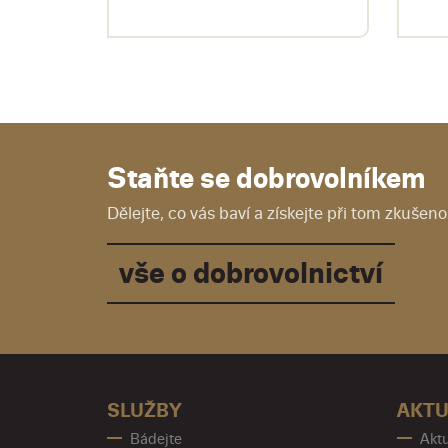
Staňte se dobrovolníkem
Dělejte, co vás baví a získejte při tom zkušenos
vše o dobrovolnictví
SLUŽBY
AKTU
Bádejte
Aktu