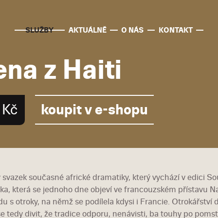
SLUŽBY
AKTUÁLNĚ
O NÁS
KONTAKT
na z Haiti
koupit v e-shopu
 Kč
 svazek současné africké dramatiky, který vychází v edici S
ka, která se jednoho dne objeví ve francouzském přístavu Nant
 s otroky, na němž se podílela kdysi i Francie. Otrokářství de
se tedy divit, že tradice odporu, nenávisti, ba touhy po pom