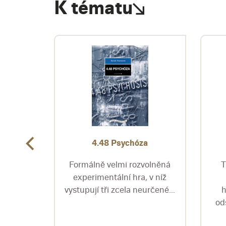
K tématu
ného
4.48 Psychóza
Formálně velmi rozvolněná
T
ojemný
experimentální hra, v níž
ní
vystupují tři zcela neurčené...
h
íka,
od
d...