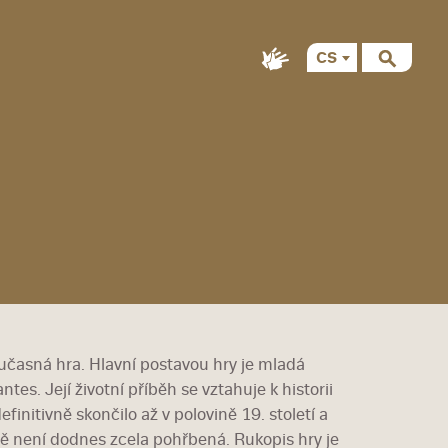
CS
EN
oučasná hra. Hlavní postavou hry je mladá
es. Její životní příběh se vztahuje k historii
finitivně skončilo až v polovině 19. století a
stě není dodnes zcela pohřbená. Rukopis hry je