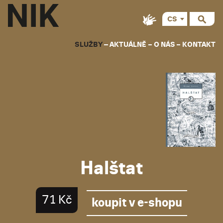
CS
EN
SLUŽBY
AKTUÁLNĚ
O NÁS
KONTAKT
Halštat
71 Kč
koupit v e-shopu