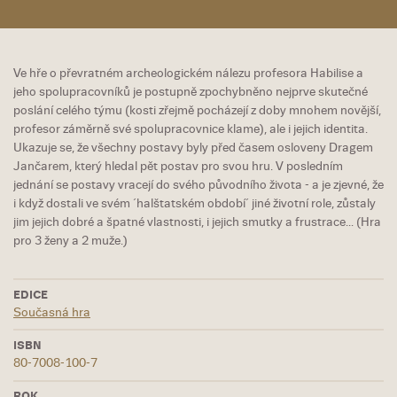
Ve hře o převratném archeologickém nálezu profesora Habilise a
jeho spolupracovníků je postupně zpochybněno nejprve skutečné
poslání celého týmu (kosti zřejmě pocházejí z doby mnohem novější,
profesor záměrně své spolupracovnice klame), ale i jejich identita.
Ukazuje se, že všechny postavy byly před časem osloveny Dragem
Jančarem, který hledal pět postav pro svou hru. V posledním
jednání se postavy vracejí do svého původního života - a je zjevné, že
i když dostali ve svém ´halštatském období´ jiné životní role, zůstaly
jim jejich dobré a špatné vlastnosti, i jejich smutky a frustrace... (Hra
pro 3 ženy a 2 muže.)
EDICE
Současná hra
ISBN
80-7008-100-7
ROK