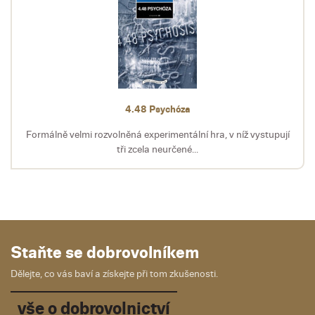
4.48 Psychóza
Formálně velmi rozvolněná experimentální hra, v níž vystupují
tři zcela neurčené...
Staňte se dobrovolníkem
Dělejte, co vás baví a získejte při tom zkušenosti.
vše o dobrovolnictví