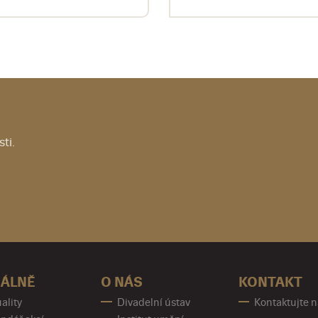
ti.
ÁLNĚ
O NÁS
KONTAKT
ality
Divadelní ústav
Kontaktujte 