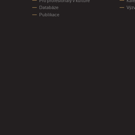
Pro profesionály v kultuře
Kale
Databáze
Výz
Publikace