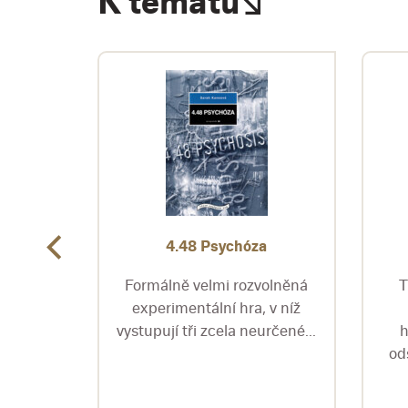
K tématu
ného
4.48 Psychóza
Formálně velmi rozvolněná
T
ojemný
experimentální hra, v níž
ní
vystupují tři zcela neurčené...
h
íka,
od
d...