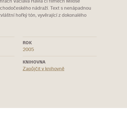
rách Václava Havla či filmech Miloše
ýchodočeského nádraží. Text s nenápadnou
vláštní hořký tón, vyvěrající z dokonalého
ROK
2005
KNIHOVNA
Zapůjčit v knihovně