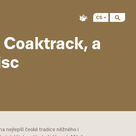
CS
EN
 a Coaktrack, a
isc
a nejlepší české tradice něžného i