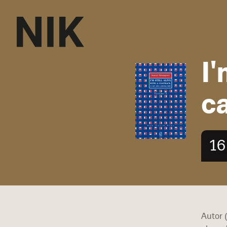
I'
ca
16
Autor 