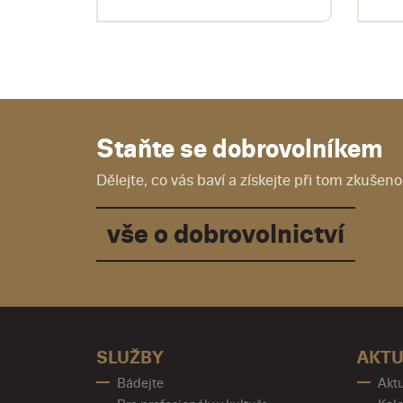
Staňte se dobrovolníkem
Dělejte, co vás baví a získejte při tom zkušenos
vše o dobrovolnictví
SLUŽBY
AKTU
Bádejte
Aktu