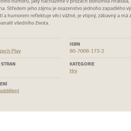
ního humoru, jaký nacházíme v prózách Bohumila Hrabala, h
a. Středem jeho zájmu je osazenstvo jednoho zapadlého v
tí a humorem reflektuje věci vážné, je vtipný, zábavný a má z
banalit všedního života.
ISBN
zech Play
80-7008-173-2
 STRAN
KATEGORIE
Hry
ENÍ
 oddělení