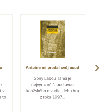
va
Antoine mi prodal svůj osud
Antoló
Sony Labou Tansi je
Pub
e
nejvýraznější postavou
izraels
t v
konžského divadla. Jeho hra
tri d
 to
z roku 1997...