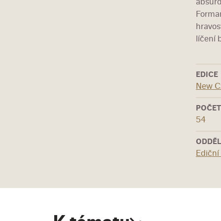
absurd
Forman
hravos
líčení 
EDICE
New C
POČET
54
ODDĚL
Ediční