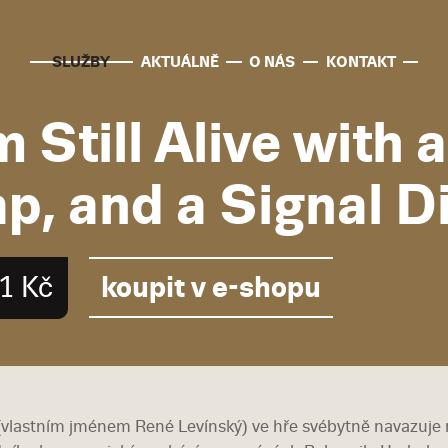
SLUŽBY
AKTUÁLNĚ
O NÁS
KONTAKT
m Still Alive with
p, and a Signal D
koupit v e-shopu
1 Kč
(vlastním jménem René Levínský) ve hře svébytně navazuje n