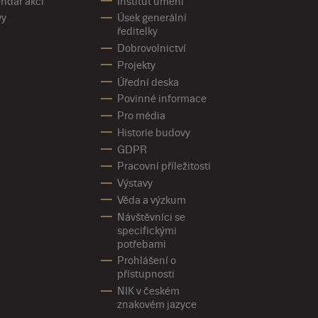
ndář akcí
Institut umění
vy
Úsek generální
ředitelky
Dobrovolnictví
Projekty
Úřední deska
Povinné informace
Pro média
Historie budovy
GDPR
Pracovní příležitosti
Výstavy
Věda a výzkum
Návštěvníci se
specifickými
potřebami
Prohlášení o
přístupnosti
NIK v českém
znakovém jazyce