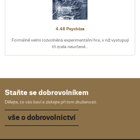
4.48 Psychóza
Formálně velmi rozvolněná experimentální hra, v níž vystupují
tři zcela neurčené...
Staňte se dobrovolníkem
Dělejte, co vás baví a získejte při tom zkušenosti.
vše o dobrovolnictví