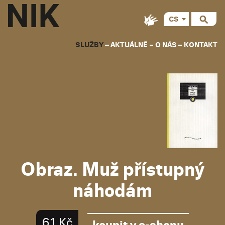
CS
EN
SLUŽBY
AKTUÁLNĚ
O NÁS
KONTAKT
Obraz. Muž přístupný
náhodám
61 Kč