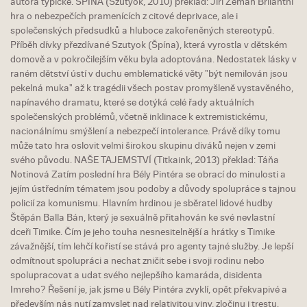
autora typické. ŠPÍNA (Szutyok, 2010) překlad: Jiří Zeman Brilantní
hra o nebezpečích pramenících z citové deprivace, ale i
společenských předsudků a hluboce zakořeněných stereotypů.
Příběh dívky přezdívané Szutyok (Špína), která vyrostla v dětském
domově a v pokročilejším věku byla adoptována. Nedostatek lásky v
raném dětství ústí v duchu emblematické věty "být nemilován jsou
pekelná muka" až k tragédii všech postav promyšleně vystavěného,
napínavého dramatu, které se dotýká celé řady aktuálních
společenských problémů, včetně inklinace k extremistickému,
nacionálnímu smýšlení a nebezpečí intolerance. Právě díky tomu
může tato hra oslovit velmi širokou skupinu diváků nejen v zemi
svého původu. NAŠE TAJEMSTVÍ (Titkaink, 2013) překlad: Táňa
Notinová Zatím poslední hra Bély Pintéra se obrací do minulosti a
jejím ústředním tématem jsou podoby a důvody spolupráce s tajnou
policií za komunismu. Hlavním hrdinou je sběratel lidové hudby
Štěpán Balla Bán, který je sexuálně přitahován ke své nevlastní
dceři Timike. Čím je jeho touha nesnesitelnější a hrátky s Timike
závažnější, tím lehčí kořistí se stává pro agenty tajné služby. Je lepší
odmítnout spolupráci a nechat zničit sebe i svoji rodinu nebo
spolupracovat a udat svého nejlepšího kamaráda, disidenta
Imreho? Řešení je, jak jsme u Bély Pintéra zvyklí, opět překvapivé a
především nás nutí zamyslet nad relativitou viny, zločinu i trestu.