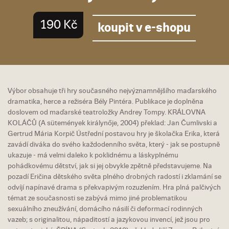
190 Kč
koupit v e-shopu
Výbor obsahuje tři hry současného nejvýznamnějšího maďarského
dramatika, herce a režiséra Bély Pintéra. Publikace je doplněna
doslovem od maďarské teatroložky Andrey Tompy. KRÁLOVNA
KOLÁČŮ (A sütemények királynője, 2004) překlad: Jan Čumlivski a
Gertrud Mária Korpič Ústřední postavou hry je školačka Erika, která
zavádí diváka do svého každodenního světa, který - jak se postupně
ukazuje - má velmi daleko k poklidnému a láskyplnému
pohádkovému dětství, jak si jej obvykle zpětně představujeme. Na
pozadí Eričina dětského světa plného drobných radostí i zklamání se
odvíjí napínavé drama s překvapivým rozuzlením. Hra plná palčivých
témat ze současnosti se zabývá mimo jiné problematikou
sexuálního zneužívání, domácího násilí či deformací rodinných
vazeb; s originalitou, nápaditostí a jazykovou invencí, jež jsou pro