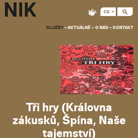
CS
EN
SLUŽBY
AKTUÁLNĚ
O NÁS
KONTAKT
Tři hry (Královna
zákusků, Špína, Naše
tajemství)