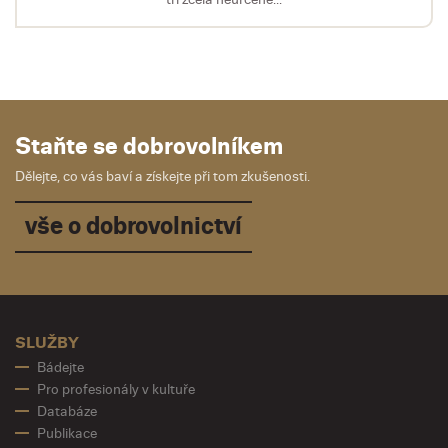
Staňte se dobrovolníkem
Dělejte, co vás baví a získejte při tom zkušenosti.
vše o dobrovolnictví
SLUŽBY
Bádejte
Pro profesionály v kultuře
Databáze
Publikace