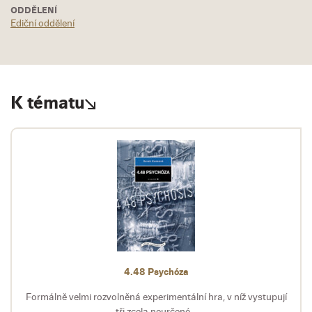
ODDĚLENÍ
Ediční oddělení
K tématu
4.48 Psychóza
Formálně velmi rozvolněná experimentální hra, v níž vystupují
tři zcela neurčené...