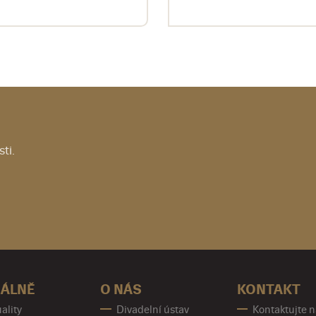
ti.
ÁLNĚ
O NÁS
KONTAKT
ality
Divadelní ústav
Kontaktujte 