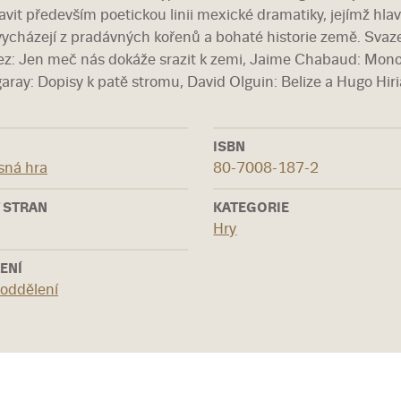
avit především poetickou linii mexické dramatiky, jejímž hlav
vycházejí z pradávných kořenů a bohaté historie země. Svaze
z: Jen meč nás dokáže srazit k zemi, Jaime Chabaud: Mon
aray: Dopisy k patě stromu, David Olguin: Belize a Hugo Hiria
ISBN
sná hra
80-7008-187-2
 STRAN
KATEGORIE
Hry
ENÍ
 oddělení