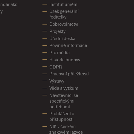
ndář akcí
Institut umění
vy
Úsek generální
ředitelky
Dobrovolnictví
Projekty
Úřední deska
Povinné informace
Pro média
Historie budovy
GDPR
Pracovní příležitosti
Výstavy
Věda a výzkum
Návštěvníci se
specifickými
potřebami
Prohlášení o
přístupnosti
NIK v českém
znakovém jazyce