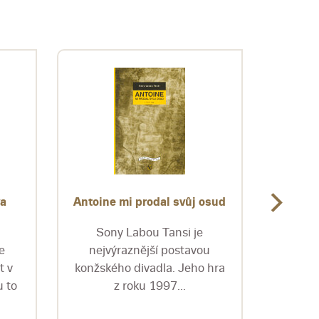
va
Antoine mi prodal svůj osud
Antoló
Sony Labou Tansi je
Pub
e
nejvýraznější postavou
izraels
t v
konžského divadla. Jeho hra
tri d
 to
z roku 1997...