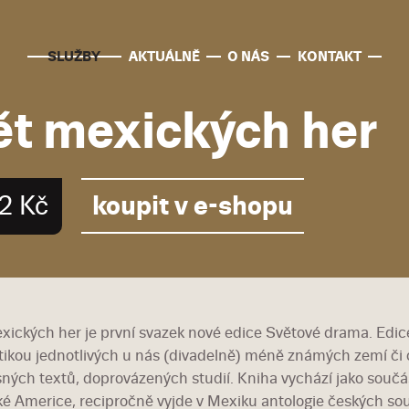
SLUŽBY
AKTUÁLNĚ
O NÁS
KONTAKT
ět mexických her
koupit v e-shopu
2 Kč
xických her je první svazek nové edice Světové drama. Edice
ikou jednotlivých u nás (divadelně) méně známých zemí či ob
ných textů, doprovázených studií. Kniha vychází jako součá
ké Americe, recipročně vyjde v Mexiku antologie českých s