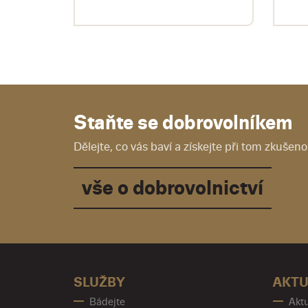
Staňte se dobrovolníkem
Dělejte, co vás baví a získejte při tom zkušenos
vše o dobrovolnictví
SLUŽBY
AKTU
Bádejte
Aktu