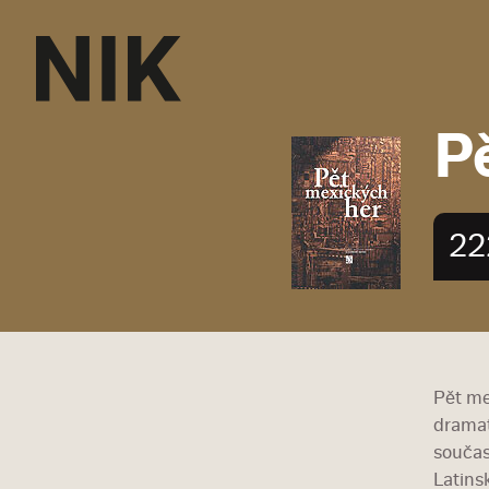
P
22
Pět me
dramat
součas
Latins