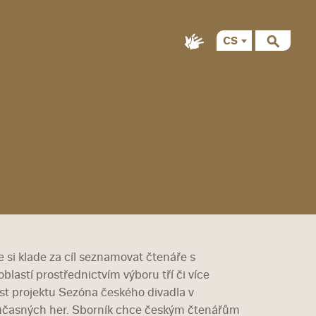
CS
EN
 si klade za cíl seznamovat čtenáře s
lastí prostřednictvím výboru tří či více
st projektu Sezóna českého divadla v
oučasných her. Sborník chce českým čtenářům