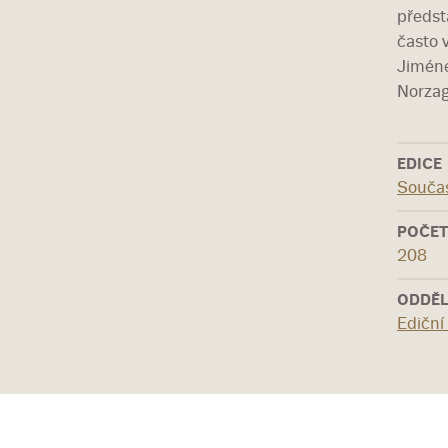
předst
často 
Jiméne
Norzag
EDICE
Souča
POČET
208
ODDĚL
Ediční