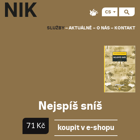
CS
EN
SLUŽBY
AKTUÁLNĚ
O NÁS
KONTAKT
Nejspíš sníš
71 Kč
koupit v e-shopu