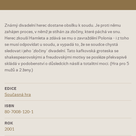
Známý divadelní herec dostane obsílku k soudu. Je proti němu
zahájen proces, v němž je stíhán za zločiny, které páchá ve snu.
Herec zkouší Hamleta a zdává se mu o zavraždění Polonia - i z toho
se musí odpovídat u soudu, a vypadá to, že se soudce chystá
sledovat i jeho ´zločiny´ divadelní. Tato kafkovská groteska se
shakespearovskými a freudovskými motivy se posléze překvapivě
skládá v podobenství o důsledcích násilí a totalitní moci. (Hra pro 5
mužů a 2 ženy.)
EDICE
Současná hra
ISBN
80-7008-120-1
ROK
2001