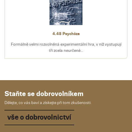
4.48 Psychóza
Formálně velmi rozvolněná experimentální hra, v níž vystupují
tři zcela neurčené...
Staňte se dobrovolníkem
Dělejte, co vás baví a získejte při tom zkušenosti.
vše o dobrovolnictví