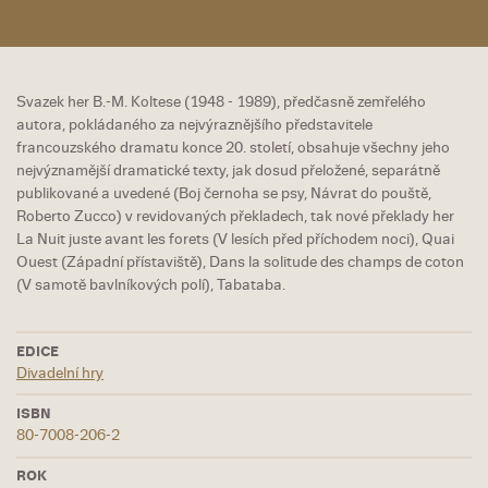
Svazek her B.-M. Koltese (1948 - 1989), předčasně zemřelého
autora, pokládaného za nejvýraznějšího představitele
francouzského dramatu konce 20. století, obsahuje všechny jeho
nejvýznamější dramatické texty, jak dosud přeložené, separátně
publikované a uvedené (Boj černoha se psy, Návrat do pouště,
Roberto Zucco) v revidovaných překladech, tak nové překlady her
La Nuit juste avant les forets (V lesích před příchodem noci), Quai
Ouest (Západní přístaviště), Dans la solitude des champs de coton
(V samotě bavlníkových polí), Tabataba.
EDICE
Divadelní hry
ISBN
80-7008-206-2
ROK