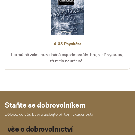
4.48 Psychóza
Formálně velmi rozvolněná experimentální hra, v níž vystupují
tři zcela neurčené...
Staňte se dobrovolníkem
Dělejte, co vás baví a získejte při tom zkušenosti.
vše o dobrovolnictví