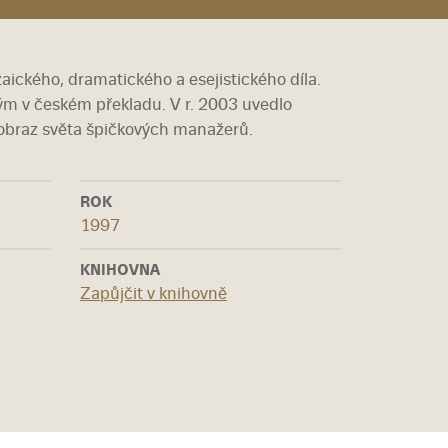
ického, dramatického a esejistického díla.
ým v českém překladu. V r. 2003 uvedlo
 obraz světa špičkových manažerů.
ROK
1997
KNIHOVNA
Zapůjčit v knihovně