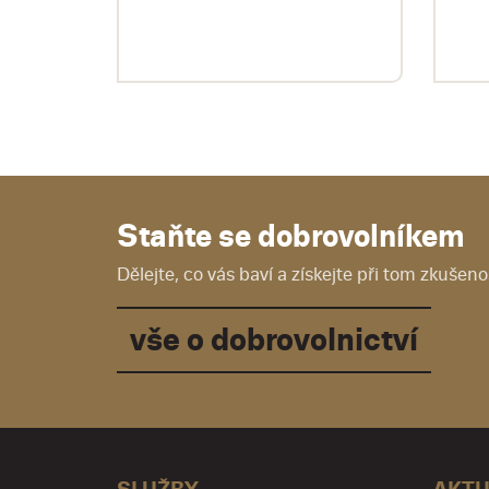
d...
Staňte se dobrovolníkem
Dělejte, co vás baví a získejte při tom zkušenos
vše o dobrovolnictví