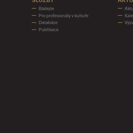
SLUŽBY
AKTU
Bádejte
Aktu
Pro profesionály v kultuře
Kale
Databáze
Výz
Publikace