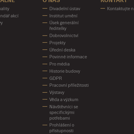
ÁLNĚ
O NÁS
KONTAKT
ality
Divadelní ústav
Kontaktujte 
ndář akcí
Institut umění
vy
Úsek generální
ředitelky
Dobrovolnictví
Projekty
Úřední deska
Povinné informace
Pro média
Historie budovy
GDPR
Pracovní příležitosti
Výstavy
Věda a výzkum
Návštěvníci se
specifickými
potřebami
Prohlášení o
přístupnosti