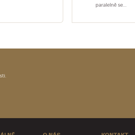
paralelně se...
ti.