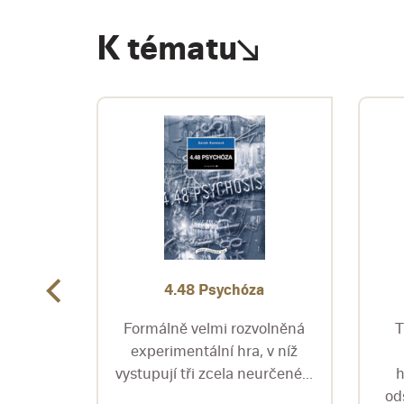
K tématu
ného
4.48 Psychóza
Formálně velmi rozvolněná
T
ojemný
experimentální hra, v níž
ní
vystupují tři zcela neurčené...
h
íka,
od