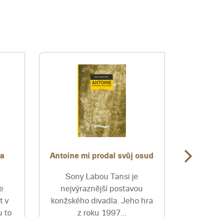
va
Antoine mi prodal svůj osud
Antoló
Sony Labou Tansi je
Pub
e
nejvýraznější postavou
izraels
t v
konžského divadla. Jeho hra
tri d
 to
z roku 1997...