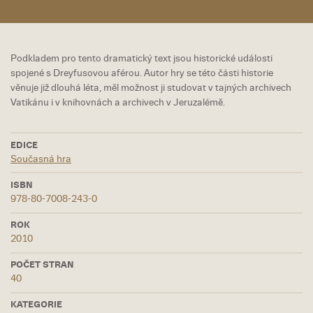
Podkladem pro tento dramatický text jsou historické události
spojené s Dreyfusovou aférou. Autor hry se této části historie
věnuje již dlouhá léta, měl možnost ji studovat v tajných archivech
Vatikánu i v knihovnách a archivech v Jeruzalémě.
EDICE
Současná hra
ISBN
978-80-7008-243-0
ROK
2010
POČET STRAN
40
KATEGORIE