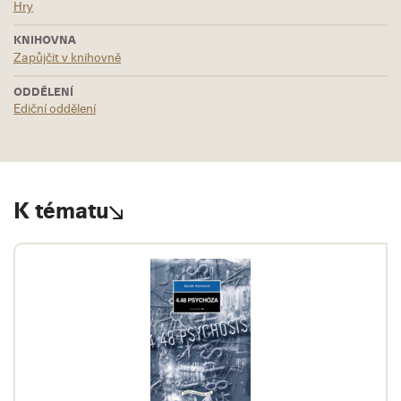
Hry
KNIHOVNA
Zapůjčit v knihovně
ODDĚLENÍ
Ediční oddělení
K tématu