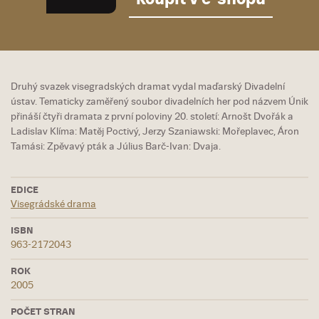
Druhý svazek visegradských dramat vydal maďarský Divadelní
ústav. Tematicky zaměřený soubor divadelních her pod názvem Únik
přináší čtyři dramata z první poloviny 20. století: Arnošt Dvořák a
Ladislav Klíma: Matěj Poctivý, Jerzy Szaniawski: Mořeplavec, Áron
Tamási: Zpěvavý pták a Július Barč-Ivan: Dvaja.
EDICE
Visegrádské drama
ISBN
963-2172043
ROK
2005
POČET STRAN