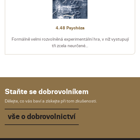
4.48 Psychóza
Formálně velmi rozvolněná experimentální hra, v níž vystupují
tři zcela neurčené...
Staňte se dobrovolníkem
Dělejte, co vás baví a získejte při tom zkušenosti.
vše o dobrovolnictví