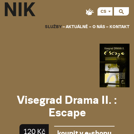
CS
EN
SLUŽBY
AKTUÁLNĚ
O NÁS
KONTAKT
Visegrad Drama II. :
Escape
120 Kč
koupit v e-shopu