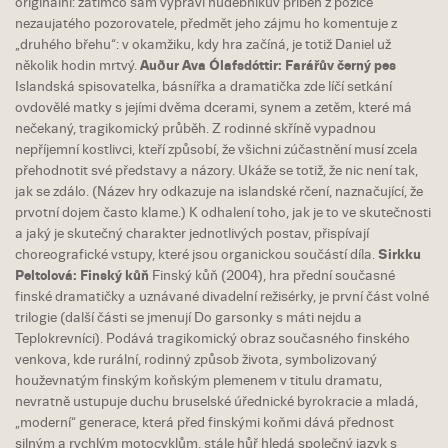
originální: zatímco sám vypráví hudebníkův příběh z pozice
nezaujatého pozorovatele, předmět jeho zájmu ho komentuje z
„druhého břehu“: v okamžiku, kdy hra začíná, je totiž Daniel už
několik hodin mrtvý.
Auður Ava Ólafsdóttir: Farářův černý pes
Islandská spisovatelka, básnířka a dramatička zde líčí setkání
ovdovělé matky s jejími dvěma dcerami, synem a zetěm, které má
nečekaný, tragikomický průběh. Z rodinné skříně vypadnou
nepříjemní kostlivci, kteří způsobí, že všichni zúčastnění musí zcela
přehodnotit své představy a názory. Ukáže se totiž, že nic není tak,
jak se zdálo. (Název hry odkazuje na islandské rčení, naznačující, že
prvotní dojem často klame.) K odhalení toho, jak je to ve skutečnosti
a jaký je skutečný charakter jednotlivých postav, přispívají
choreografické vstupy, které jsou organickou součástí díla.
Sirkku
Peltolová: Finský kůň
Finský kůň (2004), hra přední současné
finské dramatičky a uznávané divadelní režisérky, je první část volné
trilogie (další části se jmenují Do garsonky s máti nejdu a
Teplokrevníci). Podává tragikomický obraz současného finského
venkova, kde rurální, rodinný způsob života, symbolizovaný
houževnatým finským koňským plemenem v titulu dramatu,
nevratně ustupuje duchu bruselské úřednické byrokracie a mladá,
„moderní“ generace, která před finskými koňmi dává přednost
silným a rychlým motocyklům, stále hůř hledá společný jazyk s