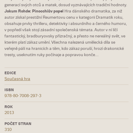
generací svých otců a matek, dosud vyznávajících tradiční hodnoty.
Jokum Rohde: Pinocchiův popel
Hra dánského dramatika, za niž
autor získal prestižní Reumertovu cenu v kategorii Dramatik roku,
obsahuje prvky thrilleru, detektivky i absurdního a černého humoru,
v popředí však stojí zásadní společenská témata. Autor v ní líčí
fantastický, bradburyovsky přízračný, a přesto ne nereálný svět, ve
kterém platí zákaz umění. Všechna nalezená umělecká díla se
veřejně pálí na hranicích a těm, kdo zákaz poruší, hrozí drakonické
tresty, useknutím ruky počínaje a popravou konče…
EDICE
Současná hra
ISBN
978-80-7008-297-3
ROK
2013
POČET STRAN
310