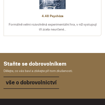
4.48 Psychóza
Formálně velmi rozvolněná experimentální hra, v níž vystupují
tři zcela neurčené...
Staňte se dobrovolníkem
Dělejte, co vás baví a získejte při tom zkušenosti.
vše o dobrovolnictví