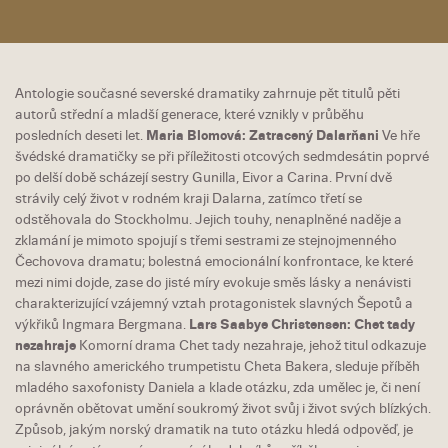
Antologie současné severské dramatiky zahrnuje pět titulů pěti
autorů střední a mladší generace, které vznikly v průběhu
posledních deseti let.
Maria Blomová: Zatracený Dalarňani
Ve hře
švédské dramatičky se při příležitosti otcových sedmdesátin poprvé
po delší době scházejí sestry Gunilla, Eivor a Carina. První dvě
strávily celý život v rodném kraji Dalarna, zatímco třetí se
odstěhovala do Stockholmu. Jejich touhy, nenaplněné naděje a
zklamání je mimoto spojují s třemi sestrami ze stejnojmenného
Čechovova dramatu; bolestná emocionální konfrontace, ke které
mezi nimi dojde, zase do jisté míry evokuje směs lásky a nenávisti
charakterizující vzájemný vztah protagonistek slavných Šepotů a
výkřiků Ingmara Bergmana.
Lars Saabye Christensen: Chet tady
nezahraje
Komorní drama Chet tady nezahraje, jehož titul odkazuje
na slavného amerického trumpetistu Cheta Bakera, sleduje příběh
mladého saxofonisty Daniela a klade otázku, zda umělec je, či není
oprávněn obětovat umění soukromý život svůj i život svých blízkých.
Způsob, jakým norský dramatik na tuto otázku hledá odpověď, je