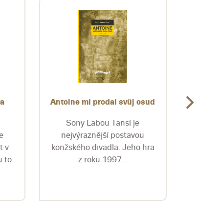
va
Antoine mi prodal svůj osud
Antoló
Sony Labou Tansi je
Pub
e
nejvýraznější postavou
izraels
t v
konžského divadla. Jeho hra
tri d
 to
z roku 1997...