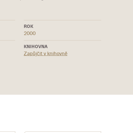
ROK
2000
KNIHOVNA
Zapůjčit v knihovně