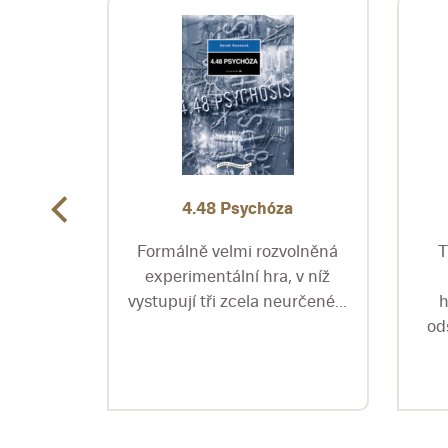
ného
4.48 Psychóza
Formálně velmi rozvolněná
T
ojemný
experimentální hra, v níž
ní
vystupují tři zcela neurčené...
h
íka,
od
d...