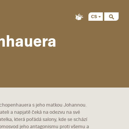
CS
EN
nhauera
 Schopenhauera s jeho matkou Johannou.
teli a napjatě čeká na odezvu na své
telka, která pořádá salony, kde se schází
hromosvod jeho antagonismu proti všemu a