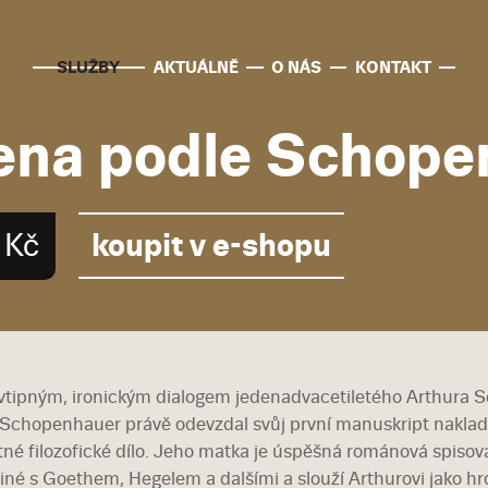
SLUŽBY
AKTUÁLNĚ
O NÁS
KONTAKT
ena podle Schope
koupit v e-shopu
 Kč
 vtipným, ironickým dialogem jedenadvacetiletého Arthura
Schopenhauer právě odevzdal svůj první manuskript naklada
tné filozofické dílo. Jeho matka je úspěšná románová spisova
iné s Goethem, Hegelem a dalšími a slouží Arthurovi jako 