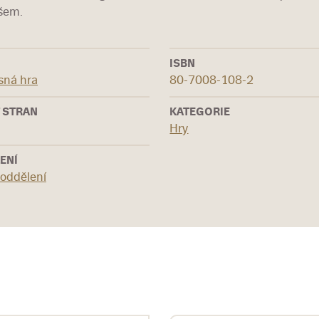
všem.
ISBN
sná hra
80-7008-108-2
 STRAN
KATEGORIE
Hry
ENÍ
 oddělení