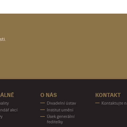
ti.
ÁLNĚ
O NÁS
KONTAKT
ality
Divadelní ústav
Kontaktujte 
ndář akcí
Institut umění
vy
Úsek generální
ředitelky