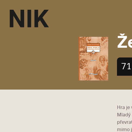
Ž
71
Hra je
Mladý 
převra
mimo j