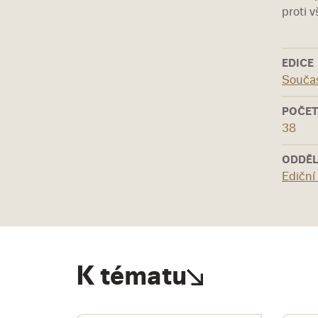
proti 
EDICE
Souča
POČET
38
ODDĚL
Ediční
K tématu