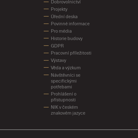
Dobrovolnictví
Projekty
Úřední deska
Povinné informace
Pro média
Historie budovy
GDPR
Pracovní příležitosti
Výstavy
Věda a výzkum
Návštěvníci se
specifickými
potřebami
Prohlášení o
přístupnosti
NIK v českém
znakovém jazyce