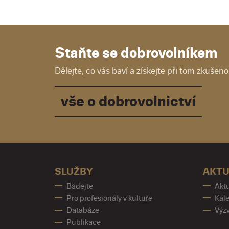
Staňte se dobrovolníkem
Dělejte, co vás baví a získejte při tom zkušenos
vše o dobrovolnictví
SLUŽBY
AKTU
Bádejte
Aktu
Pro profesionály v kultuře
Kale
Databáze
Výz
Publikace