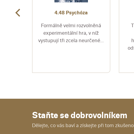
ného
4.48 Psychóza
Formálně velmi rozvolněná
T
ojemný
experimentální hra, v níž
ní
vystupují tři zcela neurčené...
h
íka,
od
d...
Staňte se dobrovolníkem
Dělejte, co vás baví a získejte při tom zkušenos