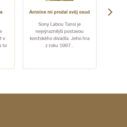
va
Antoine mi prodal svůj osud
Antoló
Sony Labou Tansi je
Pub
e
nejvýraznější postavou
izraels
t v
konžského divadla. Jeho hra
tri d
 to
z roku 1997...