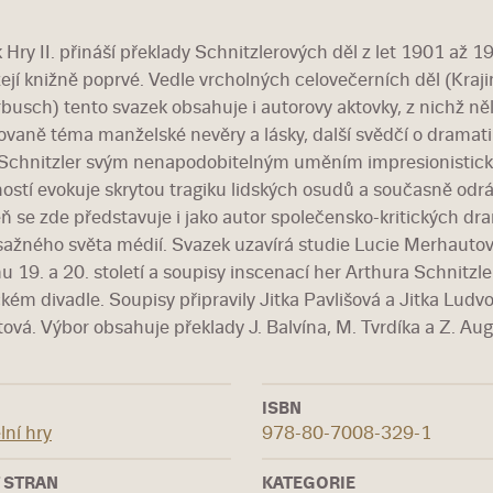
 Hry II. přináší překlady Schnitzlerových děl z let 1901 až
ejí knižně poprvé. Vedle vrcholných celovečerních děl (Krajin
rbusch) tento svazek obsahuje i autorovy aktovky, z nichž ně
vaně téma manželské nevěry a lásky, další svědčí o dramati
 Schnitzler svým nenapodobitelným uměním impresionistické
ostí evokuje skrytou tragiku lidských osudů a současně odráží
ň se zde představuje i jako autor společensko-kritických d
ažného světa médií. Svazek uzavírá studie Lucie Merhautové
u 19. a 20. století a soupisy inscenací her Arthura Schnitz
ém divadle. Soupisy připravily Jitka Pavlišová a Jitka Ludvo
ová. Výbor obsahuje překlady J. Balvína, M. Tvrdíka a Z. Au
ISBN
lní hry
978-80-7008-329-1
 STRAN
KATEGORIE