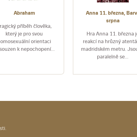
Abraham
Anna 11. března, Bar
srpna
ragický příběh člověka,
který je pro svou
Hra Anna 11. března j
omosexuální orientaci
reakcí na hrůzný atentá
souzen k nepochopení...
madridském metru. Jsou
paralelně se...
ti.