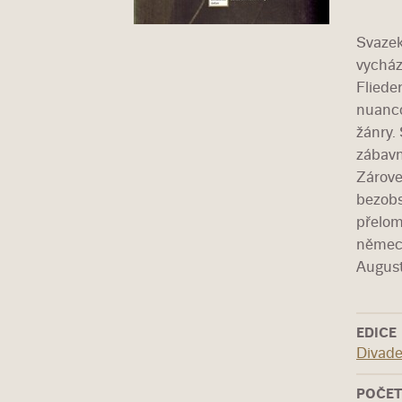
Svazek
vycház
Fliede
nuanco
žánry.
zábavn
Zárove
bezobs
přelom
německ
August
EDICE
Divade
POČET