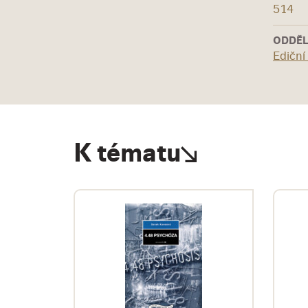
514
ODDĚL
Ediční
K tématu