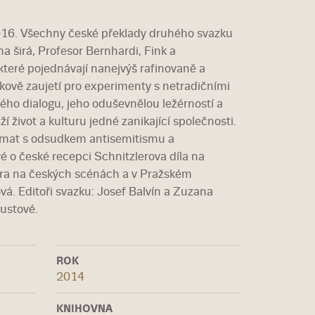
 1916. Všechny české překlady druhého svazku
a širá, Profesor Bernhardi, Fink a
které pojednávají nanejvýš rafinovaně a
kově zaujetí pro experimenty s netradičními
ho dialogu, jeho oduševnělou ležérností a
 život a kulturu jedné zanikající společnosti.
ramat s odsudkem antisemitismu a
 o české recepci Schnitzlerova díla na
lera na českých scénách a v Pražském
vá. Editoři svazku: Josef Balvín a Zuzana
gustové.
ROK
2014
KNIHOVNA