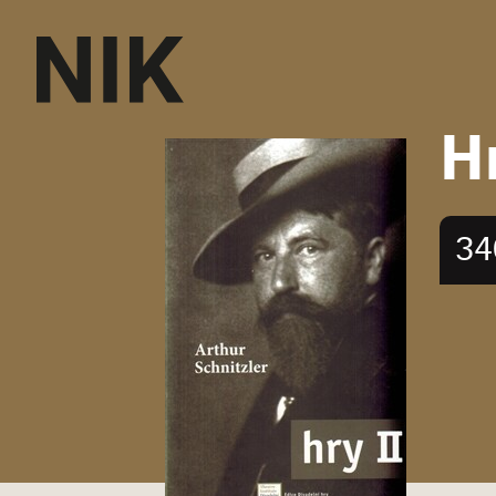
Hr
34