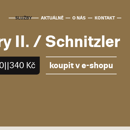
SLUŽBY
AKTUÁLNĚ
O NÁS
KONTAKT
y II. / Schnitzler
koupit v e-shopu
0||340 Kč