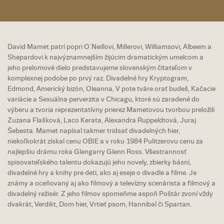
David Mamet patrí popri O´Neillovi, Millerovi, Williamsovi, Albeem a
Shepardovi k najvýznamnejším žijúcim dramatickým umelcom a
jeho prelomové dielo predstavujeme slovenským čitateľom v
komplexnej podobe po prvý raz. Divadelné hry Kryptogram,
Edmond, Americký bizón, Oleanna, V pote tváre orať budeš, Kačacie
variácie a Sexuálna perverzita v Chicagu, ktoré sú zaradené do
výberu a tvoria reprezentatívny prierez Mametovou tvorbou preložili
Zuzana Flašková, Laco Kerata, Alexandra Ruppeldtová, Juraj
Šebesta. Mamet napísal takmer tridsať divadelných hier,
niekoľkokrát získal cenu OBIE a v roku 1984 Pulitzerovu cenu za
najlepšiu drámu roka Glengarry Glenn Ross. Všestrannosť
spisovateľského talentu dokazujú jeho novely, zbierky básní,
divadelné hry a knihy pre deti, ako aj eseje o divadle a filme. Je
známy a oceňovaný aj ako filmový a televízny scenárista a filmový a
divadelný režisér. Z jeho filmov spomeňme aspoň Poštár zvoní vždy
dvakrát, Verdikt, Dom hier, Vrtieť psom, Hannibal či Spartan.