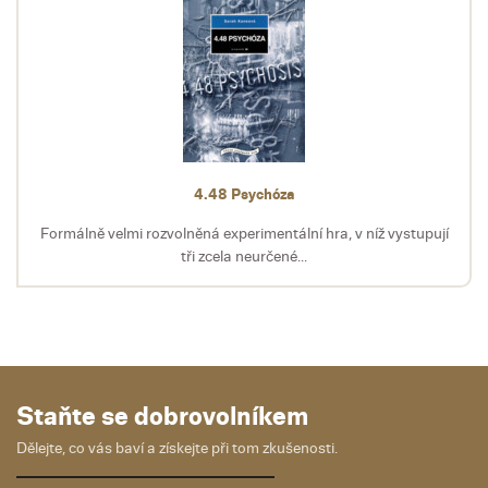
4.48 Psychóza
Formálně velmi rozvolněná experimentální hra, v níž vystupují
tři zcela neurčené...
Staňte se dobrovolníkem
Dělejte, co vás baví a získejte při tom zkušenosti.