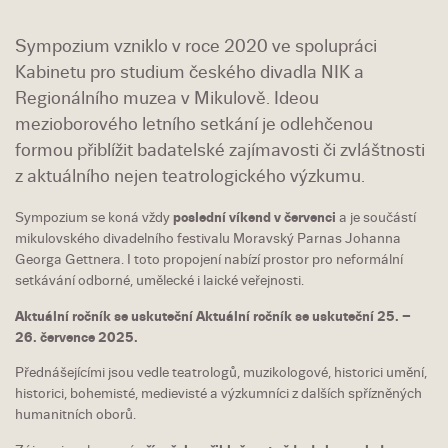
Sympozium vzniklo v roce 2020 ve spolupráci
Kabinetu pro studium českého divadla NIK a
Regionálního muzea v Mikulově. Ideou
mezioborového letního setkání je odlehčenou
formou přiblížit badatelské zajímavosti či zvláštnosti
z aktuálního nejen teatrologického výzkumu.
Sympozium se koná vždy
poslední víkend v červenci
a je součástí
mikulovského divadelního festivalu Moravský Parnas Johanna
Georga Gettnera. I toto propojení nabízí prostor pro neformální
setkávání odborné, umělecké i laické veřejnosti.
Aktuální ročník se uskuteční Aktuální ročník se uskuteční 25. –
26. července 2025.
Přednášejícími jsou vedle teatrologů, muzikologové, historici umění,
historici, bohemisté, medievisté a výzkumníci z dalších spřízněných
humanitních oborů.