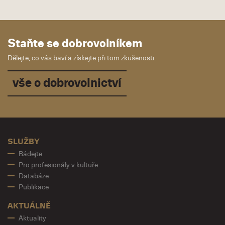
Staňte se dobrovolníkem
Dělejte, co vás baví a získejte při tom zkušenosti.
vše o dobrovolnictví
SLUŽBY
Bádejte
Pro profesionály v kultuře
Databáze
Publikace
AKTUÁLNĚ
Aktuality