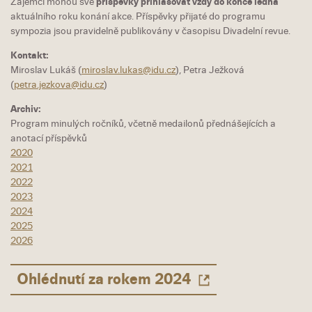
Zájemci mohou své
příspěvky přihlašovat vždy do konce ledna
aktuálního roku konání akce. Příspěvky přijaté do programu
sympozia jsou pravidelně publikovány v časopisu Divadelní revue.
Kontakt:
Miroslav Lukáš (
miroslav.lukas@idu.cz
), Petra Ježková
(
petra.jezkova@idu.cz
)
Archiv:
Program minulých ročníků, včetně medailonů přednášejících a
anotací příspěvků
2020
2021
2022
2023
2024
2025
2026
Ohlédnutí za rokem 2024