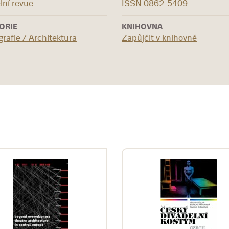
lní revue
ISSN 0862-5409
ORIE
KNIHOVNA
rafie / Architektura
Zapůjčit v knihovně