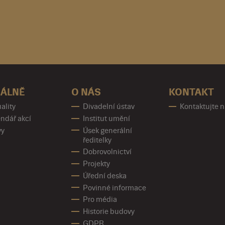
ÁLNĚ
O NÁS
KONTAKT
ality
Divadelní ústav
Kontaktujte 
ndář akcí
Institut umění
vy
Úsek generální
ředitelky
Dobrovolnictví
Projekty
Úřední deska
Povinné informace
Pro média
Historie budovy
GDPR