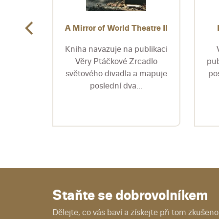
ivadla
A Mirror of World Theatre II
é čtyři
Kniha navazuje na publikaci
ražské
Věry Ptáčkové Zrcadlo
pub
i
světového divadla a mapuje
po
..
poslední dva...
Staňte se dobrovolníkem
Dělejte, co vás baví a získejte při tom zkušenos