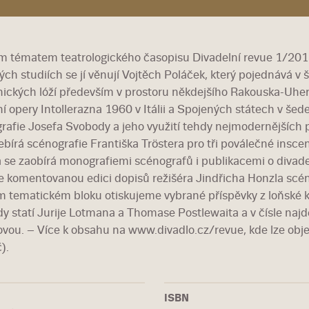
m tématem teatrologického časopisu Divadelní revue 1/2015 
ých studiích se jí věnují Vojtěch Poláček, který pojednává v š
ických lóží především v prostoru někdejšího Rakouska-Uhersk
í opery Intollerazna 1960 v Itálii a Spojených státech v še
rafie Josefa Svobody a jeho využití tehdy nejmodernějších 
zebírá scénografie Františka Tröstera pro tři poválečné insc
a se zaobírá monografiemi scénografů i publikacemi o divade
e komentovanou edici dopisů režišéra Jindřicha Honzla scéno
 tematickém bloku otiskujeme vybrané příspěvky z loňské k
dy statí Jurije Lotmana a Thomase Postlewaita a v čísle najd
ovou. – Více k obsahu na www.divadlo.cz/revue, kde lze objed
).
ISBN