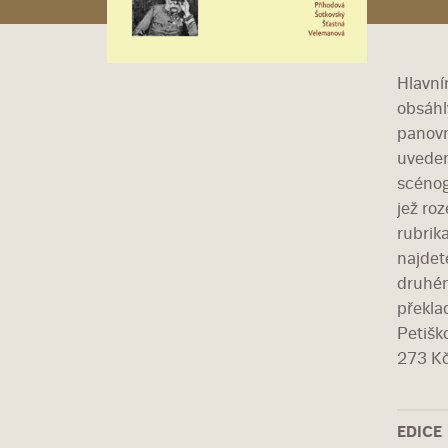
Hlavní
obsáhl
panovn
uveden
scénog
jež ro
rubrik
najdet
druhém
překla
Petišk
273 Kč
EDICE