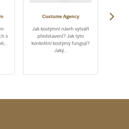
ým
Costume Agency
Czec
česká 
ím
Jak kostýmní návrh vytváří
ch s
představení? Jak tyto
Více n
é,...
konkrétní kostýmy fungují?
osobn
Jaký...
scé