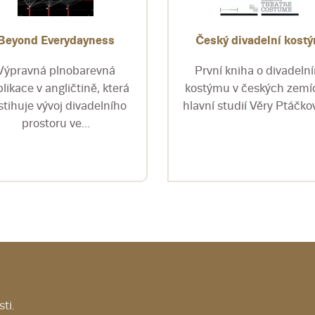
Beyond Everydayness
Český divadelní kost
Výpravná plnobarevná
První kniha o divadeln
likace v angličtině, která
kostýmu v českých zemí
stihuje vývoj divadelního
hlavní studií Věry Ptáčkov
prostoru ve...
ti.