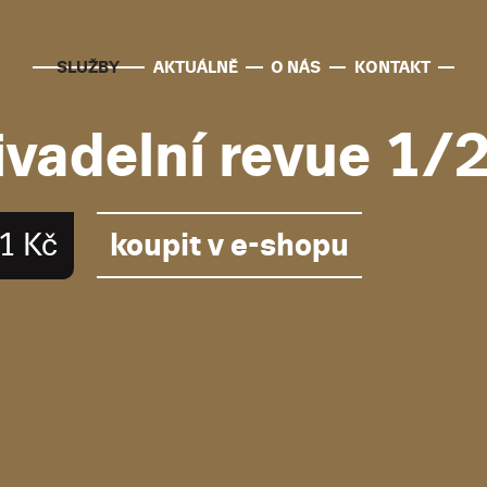
SLUŽBY
AKTUÁLNĚ
O NÁS
KONTAKT
ivadelní revue 1/
koupit v e-shopu
1 Kč