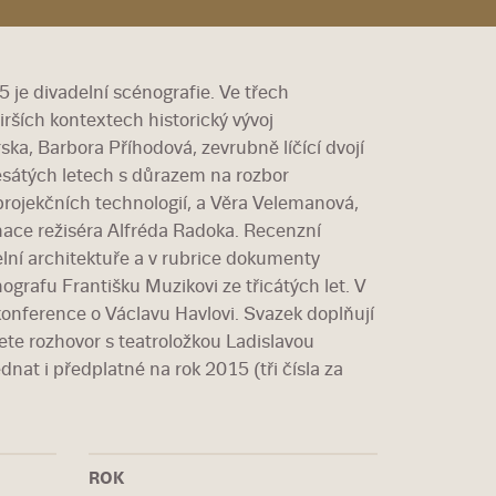
je divadelní scénografie. Ve třech
irších kontextech historický vývoj
a, Barbora Příhodová, zevrubně líčící dvojí
desátých letech s důrazem na rozbor
projekčních technologií, a Věra Velemanová,
enace režiséra Alfréda Radoka. Recenzní
lní architektuře a v rubrice dokumenty
grafu Františku Muzikovi ze třicátých let. V
onference o Václavu Havlovi. Svazek doplňují
ete rozhovor s teatroložkou Ladislavou
nat i předplatné na rok 2015 (tři čísla za
ROK