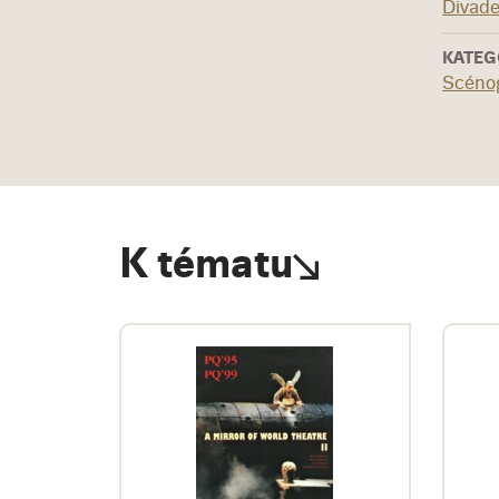
Divade
KATEG
Scénog
K tématu