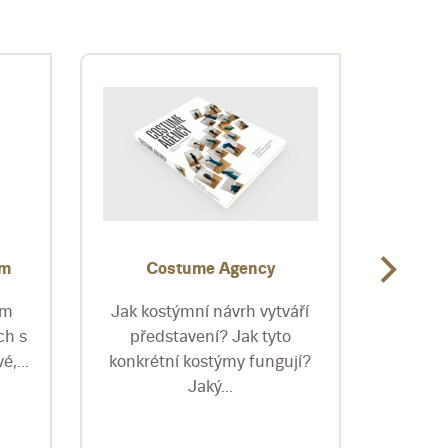
ým
Costume Agency
Czec
česká 
ím
Jak kostýmní návrh vytváří
ch s
představení? Jak tyto
Více n
é,...
konkrétní kostýmy fungují?
osobn
Jaký...
scé