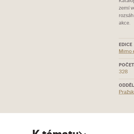
Katalo
zemí v
rozsáh
akce.
EDICE
Mimo 
POČET
328
ODDĚL
Pražsk