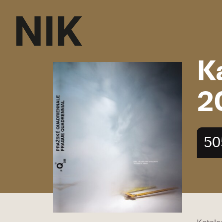
K
2
50