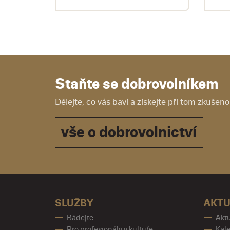
Staňte se dobrovolníkem
Dělejte, co vás baví a získejte při tom zkušenos
vše o dobrovolnictví
SLUŽBY
AKTU
Bádejte
Aktu
Pro profesionály v kultuře
Kale