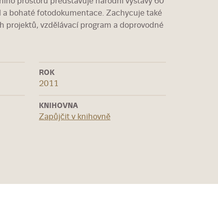
ního prostoru představuje národní výstavy 60
ěl a bohaté fotodokumentace. Zachycuje také
ch projektů, vzdělávací program a doprovodné
ROK
2011
KNIHOVNA
Zapůjčit v knihovně