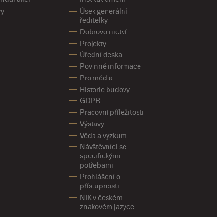
vy
Úsek generální
ředitelky
Dobrovolnictví
Projekty
Úřední deska
Povinné informace
Pro média
Historie budovy
GDPR
Pracovní příležitosti
Výstavy
Věda a výzkum
Návštěvníci se
specifickými
potřebami
Prohlášení o
přístupnosti
NIK v českém
znakovém jazyce