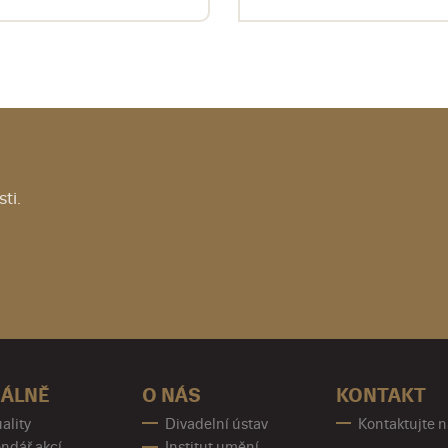
ti.
ÁLNĚ
O NÁS
KONTAKT
ality
Divadelní ústav
Kontaktujte 
ndář akcí
Institut umění