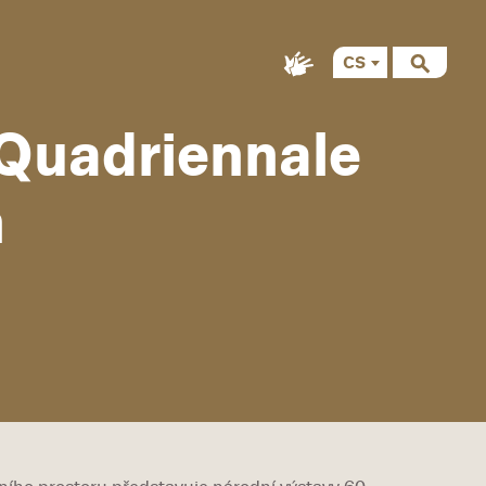
CS
EN
 Quadriennale
n