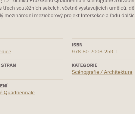
g 12. ročníku Pražského Quadriennale scénografie a divadel
e třech soutěžních sekcích, včetně vystavujících umělců, d
lý mezinárodní mezioborový projekt Intersekce a řadu další
ISBN
edice
978-80-7008-259-1
 STRAN
KATEGORIE
Scénografie / Architektura
ENÍ
é Quadriennale