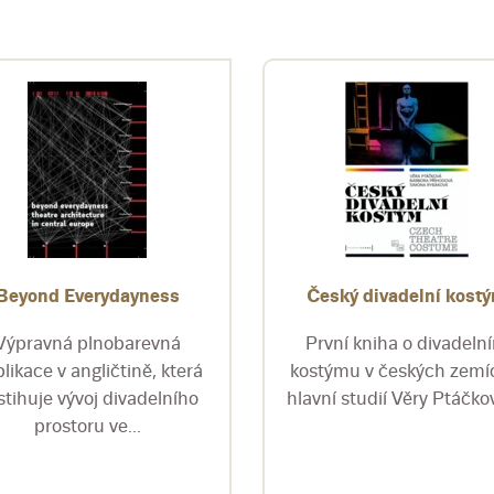
Beyond Everydayness
Český divadelní kost
Výpravná plnobarevná
První kniha o divadeln
likace v angličtině, která
kostýmu v českých zemí
stihuje vývoj divadelního
hlavní studií Věry Ptáčkov
prostoru ve...