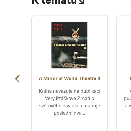
K tématu
ivadla
A Mirror of World Theatre II
é čtyři
Kniha navazuje na publikaci
ražské
Věry Ptáčkové Zrcadlo
pub
i
světového divadla a mapuje
po
..
poslední dva...