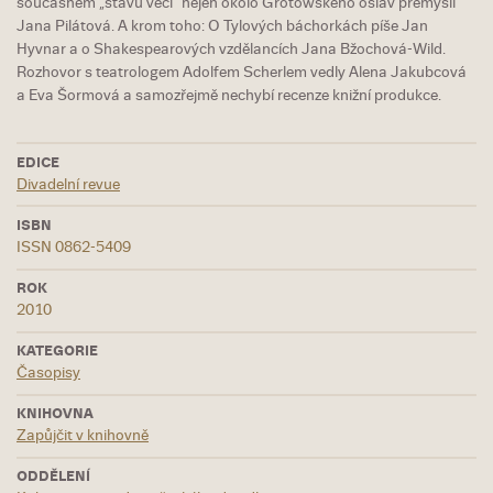
současném „stavu věcí“ nejen okolo Grotowského oslav přemýšlí
Jana Pilátová. A krom toho: O Tylových báchorkách píše Jan
Hyvnar a o Shakespearových vzdělancích Jana Bžochová-Wild.
Rozhovor s teatrologem Adolfem Scherlem vedly Alena Jakubcová
a Eva Šormová a samozřejmě nechybí recenze knižní produkce.
EDICE
Divadelní revue
ISBN
ISSN 0862-5409
ROK
2010
KATEGORIE
Časopisy
KNIHOVNA
Zapůjčit v knihovně
ODDĚLENÍ