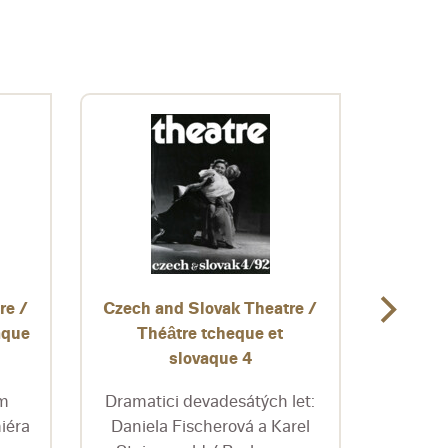
re /
Czech and Slovak Theatre /
Czech 
aque
Théâtre tcheque et
Théâtre
slovaque 4
em
Dramatici devadesátých let:
Jan 
iéra
Daniela Fischerová a Karel
div