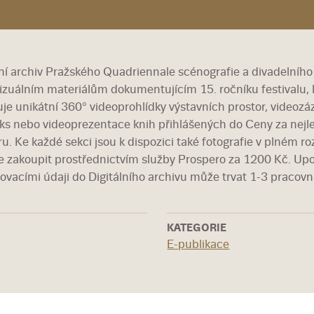
lní archiv Pražského Quadriennale scénografie a divadelního
izuálním materiálům dokumentujícím 15. ročníku festivalu, kt
je unikátní 360° videoprohlídky výstavních prostor, videoz
ks nebo videoprezentace knih přihlášených do Ceny za nejlep
u. Ke každé sekci jsou k dispozici také fotografie v plném roz
 zakoupit prostřednictvím služby Prospero za 1200 Kč. Upo
šovacími údaji do Digitálního archivu může trvat 1-3 pracov
KATEGORIE
E-publikace