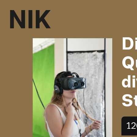
Di
Q
d
S
12