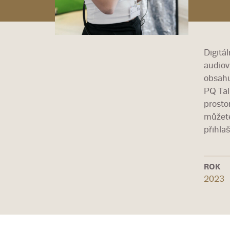
Digitá
audiov
obsahu
PQ Tal
prostor
můžete
přihla
ROK
2023