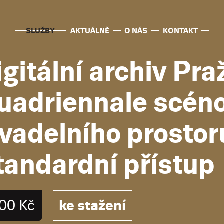
SLUŽBY
AKTUÁLNĚ
O NÁS
KONTAKT
gitální archiv Pr
uadriennale scéno
ivadelního prostor
tandardní přístup
ke stažení
00 Kč