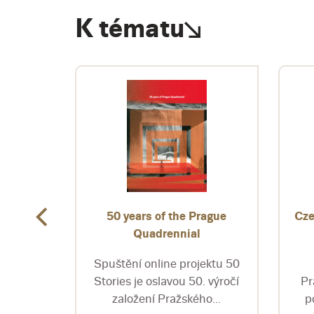
K tématu
Edia
50 years of the Prague
Cze
e Tisch
Quadrennial
Spuštění online projektu 50
ntovaný
Stories je oslavou 50. výročí
Pr
extu se
založení Pražského...
p