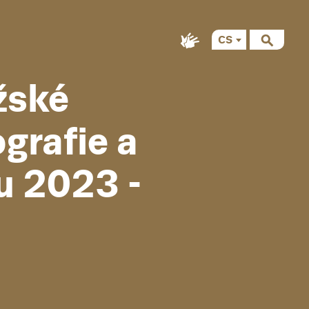
CS
EN
ažské
grafie a
u 2023 -