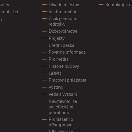
ality
Divadelní ústav
Kontaktujte 
ndář akcí
Institut umění
vy
Úsek generální
ředitelky
Dobrovolnictví
Projekty
Úřední deska
Povinné informace
Pro média
Historie budovy
GDPR
Pracovní příležitosti
Výstavy
Věda a výzkum
Návštěvníci se
specifickými
potřebami
Prohlášení o
přístupnosti