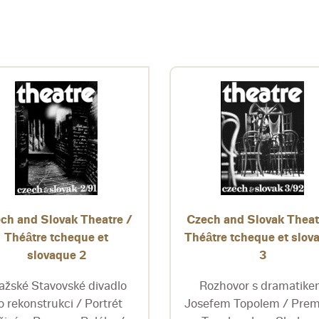
ch and Slovak Theatre /
Czech and Slovak Theat
Théâtre tcheque et
Théâtre tcheque et slov
slovaque 2
3
ažské Stavovské divadlo
Rozhovor s dramatik
o rekonstrukci / Portrét
Josefem Topolem / Prem