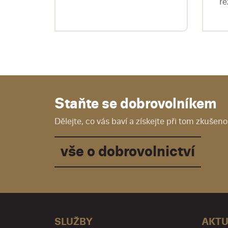
kým
re
..
Staňte se dobrovolníkem
Dělejte, co vás baví a získejte při tom zkušenos
vše o dobrovolnictví
SLUŽBY
AKTU