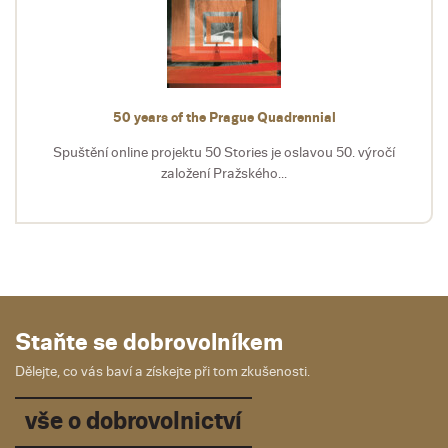
50 years of the Prague Quadrennial
Spuštění online projektu 50 Stories je oslavou 50. výročí
založení Pražského...
Staňte se dobrovolníkem
Dělejte, co vás baví a získejte při tom zkušenosti.
vše o dobrovolnictví