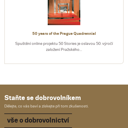
50 years of the Prague Quadrennial
Spuštění online projektu 50 Stories je oslavou 50. výročí
založení Pražského...
Staňte se dobrovolníkem
Dělejte, co vás baví a získejte při tom zkušenosti.
vše o dobrovolnictví