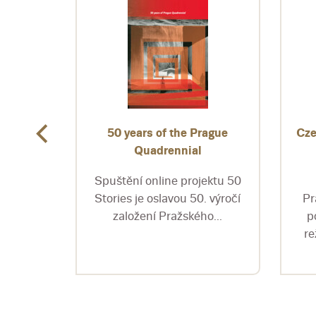
Edia
50 years of the Prague
Cze
e Tisch
Quadrennial
Spuštění online projektu 50
ntovaný
Stories je oslavou 50. výročí
Pr
extu se
založení Pražského...
p
kým
re
..