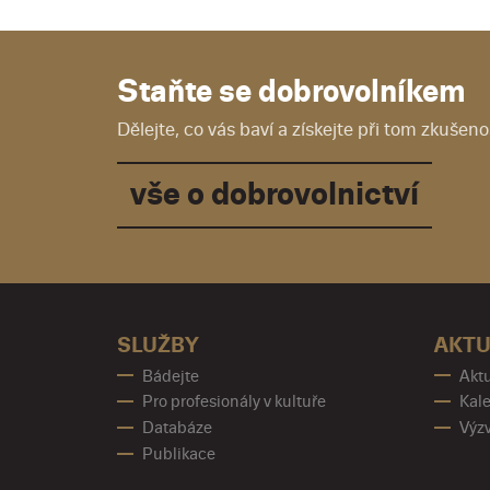
Staňte se dobrovolníkem
Dělejte, co vás baví a získejte při tom zkušenos
vše o dobrovolnictví
SLUŽBY
AKTU
Bádejte
Aktu
Pro profesionály v kultuře
Kale
Databáze
Výz
Publikace