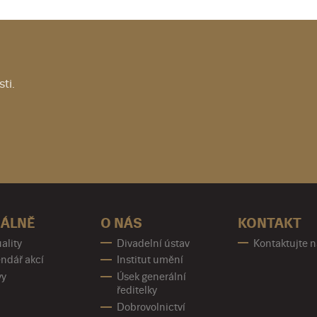
ti.
ÁLNĚ
O NÁS
KONTAKT
ality
Divadelní ústav
Kontaktujte 
ndář akcí
Institut umění
vy
Úsek generální
ředitelky
Dobrovolnictví