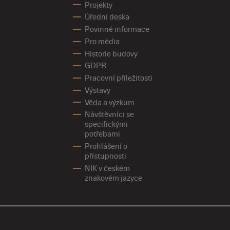
Projekty
Úřední deska
Povinné informace
Pro média
Historie budovy
GDPR
Pracovní příležitosti
Výstavy
Věda a výzkum
Návštěvníci se
specifickými
potřebami
Prohlášení o
přístupnosti
NIK v českém
znakovém jazyce