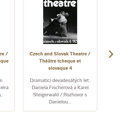
re /
Czech and Slovak Theatre /
Czech 
aque
Théâtre tcheque et
Théâtre
slovaque 4
em
Dramatici devadesátých let:
Jan 
iéra
Daniela Fischerová a Karel
div
,
Steigerwald / Rozhovor s
Franco
Danielou...
č