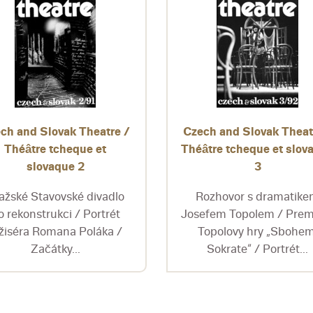
ch and Slovak Theatre /
Czech and Slovak Theat
Théâtre tcheque et
Théâtre tcheque et slov
slovaque 2
3
ažské Stavovské divadlo
Rozhovor s dramatik
o rekonstrukci / Portrét
Josefem Topolem / Prem
žiséra Romana Poláka /
Topolovy hry „Sbohem
Začátky...
Sokrate“ / Portrét...