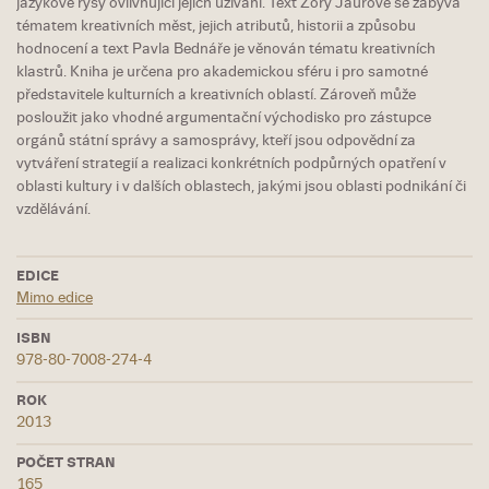
jazykové rysy ovlivňující jejich užívání. Text Zory Jaurové se zabývá
tématem kreativních měst, jejich atributů, historii a způsobu
hodnocení a text Pavla Bednáře je věnován tématu kreativních
klastrů. Kniha je určena pro akademickou sféru i pro samotné
představitele kulturních a kreativních oblastí. Zároveň může
posloužit jako vhodné argumentační východisko pro zástupce
orgánů státní správy a samosprávy, kteří jsou odpovědní za
vytváření strategií a realizaci konkrétních podpůrných opatření v
oblasti kultury i v dalších oblastech, jakými jsou oblasti podnikání či
vzdělávání.
EDICE
Mimo edice
ISBN
978-80-7008-274-4
ROK
2013
POČET STRAN
165