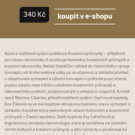
340 Kč
koupit v e-shopu
Nové a rozšířené vydání publikace Kreativní průmysly – příležitost
pro novou ekonomiku II se věnuje fenoménu kreativních průmyslů a
kreativní ekonomiky. Nabízí čtenářům náhled do historického vývoje
konceptu od druhé světové války po současnost a základní přehled
o obsahovém vymezení a užívání konceptu v politické praxi včetně
popisu vztahu mezi tržními odvětvími kreativních průmyslů a
nekomerčním uměním, podporovaným z veřejných rozpočtů. Kromě
textů Martina Cikánka, přináší rozšířené vydání i čtyři nové kapitoly.
Eva Žáková se ve své kapitole věnuje současnému stavu vymezení a
základní charakteristice jednotlivých oblastí kulturních a kreativních
průmyslů v České republice. Další kapitola Evy Lehečkové je
lingvistickou analýzou terminologie, která je zaměřena na ústřední
termín kulturní a kreativní průmysly a jeho varianty a poukazuje na