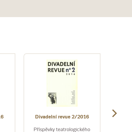
16
Divadelní revue 2/2016
Diva
Příspěvky teatrologického
Třetí 