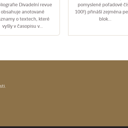
liografie Divadelní revue
pomyslené pořadové čí
obsahuje anotované
100!) přináší zejména pe
áznamy o textech, které
blok...
vyšly v časopisu v...
ti.