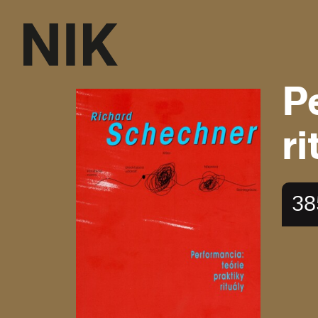
Pe
ri
38