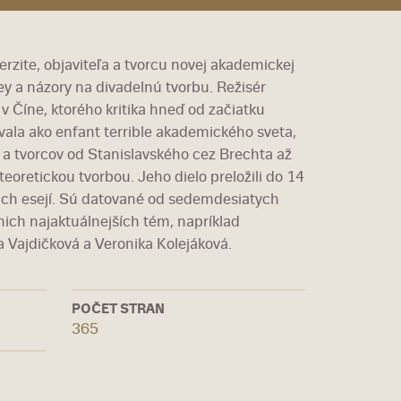
rzite, objaviteľa a tvorcu novej akademickej
ey a názory na divadelnú tvorbu. Režisér
v Číne, ktorého kritika hneď od začiatku
vala ako enfant terrible akademického sveta,
 a tvorcov od Stanislavského cez Brechta až
teoretickou tvorbou. Jeho dielo preložili do 14
ojich esejí. Sú datované od sedemdesiatych
 nich najaktuálnejších tém, napríklad
a Vajdičková a Veronika Kolejáková.
POČET STRAN
365