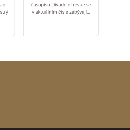
slo
časopisu Divadelní revue se
časopi
strý
v aktuálním čísle zabývají...
zce