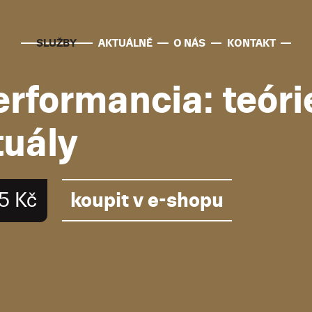
SLUŽBY
AKTUÁLNĚ
O NÁS
KONTAKT
rformancia: teórie
tuály
koupit v e-shopu
5 Kč