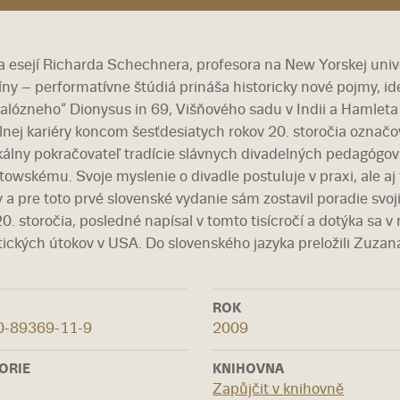
a esejí Richarda Schechnera, profesora na New Yorskej unive
líny – performatívne štúdiá prináša historicky nové pojmy, id
alózneho“ Dionysus in 69, Višňového sadu v Indii a Hamleta 
lnej kariéry koncom šesťdesiatych rokov 20. storočia označo
ikálny pokračovateľ tradície slávnych divadelných pedagógov
towskému. Svoje myslenie o divadle postuluje v praxi, ale aj 
v a pre toto prvé slovenské vydanie sám zostavil poradie sv
20. storočia, posledné napísal v tomto tisícročí a dotýka sa v
stických útokov v USA. Do slovenského jazyka preložili Zuzan
ROK
0-89369-11-9
2009
ORIE
KNIHOVNA
Zapůjčit v knihovně