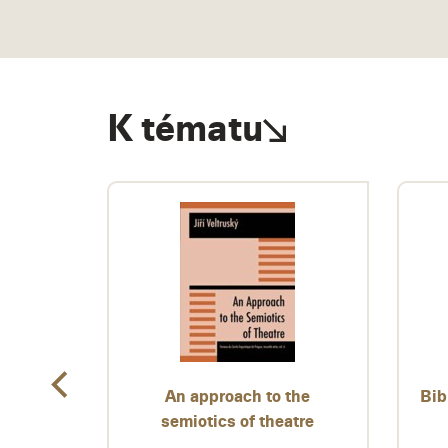
K tématu
An approach to the
Bib
semiotics of theatre
žka,