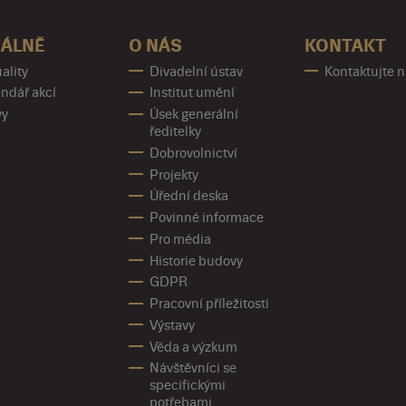
ÁLNĚ
O NÁS
KONTAKT
ality
Divadelní ústav
Kontaktujte 
ndář akcí
Institut umění
vy
Úsek generální
ředitelky
Dobrovolnictví
Projekty
Úřední deska
Povinné informace
Pro média
Historie budovy
GDPR
Pracovní příležitosti
Výstavy
Věda a výzkum
Návštěvníci se
specifickými
potřebami