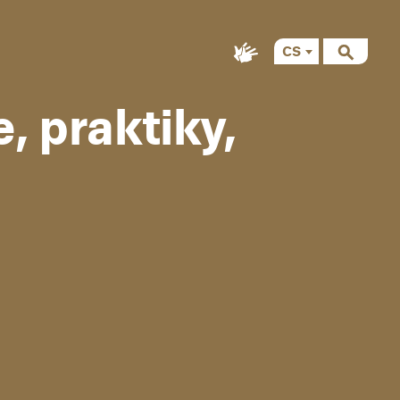
CS
EN
, praktiky,