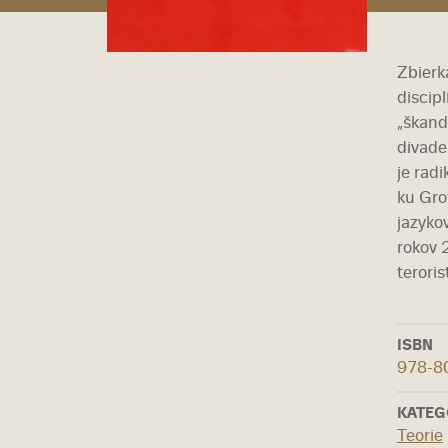
Zbierk
discip
„škand
divade
je rad
ku Gro
jazyko
rokov 
terori
ISBN
978-8
KATEG
Teorie