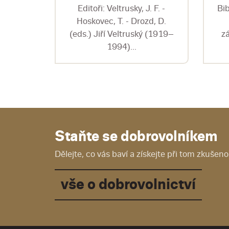
ka a
Editoři: Veltrusky, J. F. -
Bib
hlířová
Hoskovec, T. - Drozd, D.
.
(eds.) Jiří Veltruský (1919–
z
1994)...
Staňte se dobrovolníkem
Dělejte, co vás baví a získejte při tom zkušenos
vše o dobrovolnictví