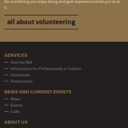
Do something you enjoy doing and gain experience while you’re at
it.
all about volunteering
SERVICES
Visit the NIK
Information for Professionals in Culture
Databases
Publications
NEWS AND CURRENT EVENTS
News
Events
Calls
ABOUT US