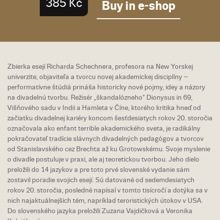
385 Kč
Buy in e-shop
Zbierka esejí Richarda Schechnera, profesora na New Yorskej
univerzite, objaviteľa a tvorcu novej akademickej disciplíny –
performatívne štúdiá prináša historicky nové pojmy, idey a názory
na divadelnú tvorbu. Režisér „škandalózneho“ Dionysus in 69,
Višňového sadu v Indii a Hamleta v Číne, ktorého kritika hneď od
začiatku divadelnej kariéry koncom šesťdesiatych rokov 20. storočia
označovala ako enfant terrible akademického sveta, je radikálny
pokračovateľ tradície slávnych divadelných pedagógov a tvorcov
od Stanislavského cez Brechta až ku Grotowskému. Svoje myslenie
o divadle postuluje v praxi, ale aj teoretickou tvorbou. Jeho dielo
preložili do 14 jazykov a pre toto prvé slovenské vydanie sám
zostavil poradie svojich esejí. Sú datované od sedemdesiatych
rokov 20. storočia, posledné napísal v tomto tisícročí a dotýka sa v
nich najaktuálnejších tém, napríklad teroristických útokov v USA.
Do slovenského jazyka preložili Zuzana Vajdičková a Veronika