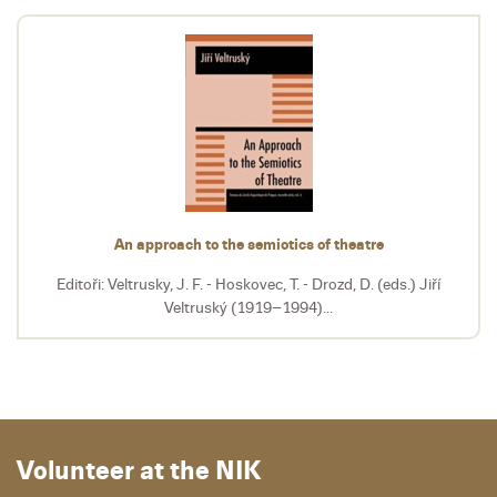
An approach to the semiotics of theatre
Editoři: Veltrusky, J. F. - Hoskovec, T. - Drozd, D. (eds.) Jiří
Veltruský (1919–1994)...
Volunteer at the NIK