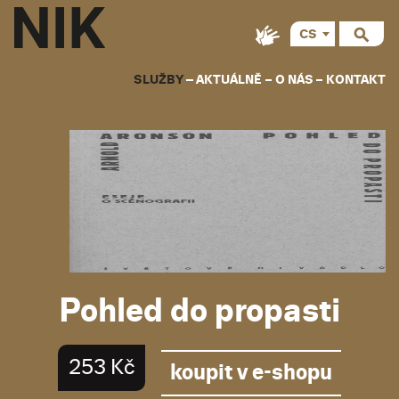
CS
EN
SLUŽBY
AKTUÁLNĚ
O NÁS
KONTAKT
Pohled do propasti
253 Kč
koupit v e-shopu