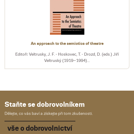
An approach to the semiotics of theatre
Editoři: Veltrusky, J. F. - Hoskovec, T. - Drozd, D. (eds.) Jiří
Veltruský (1919–1994)...
Staňte se dobrovolníkem
Dělejte, co vás baví a získejte při tom zkušenosti.
vše o dobrovolnictví