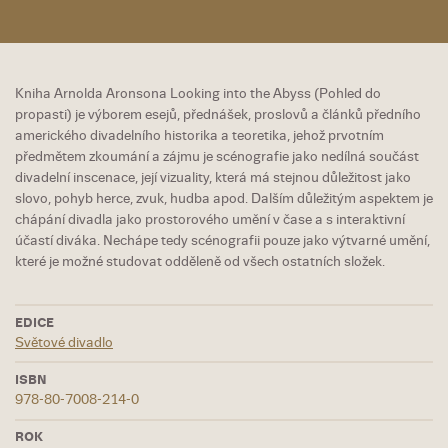
Kniha Arnolda Aronsona Looking into the Abyss (Pohled do
propasti) je výborem esejů, přednášek, proslovů a článků předního
amerického divadelního historika a teoretika, jehož prvotním
předmětem zkoumání a zájmu je scénografie jako nedílná součást
divadelní inscenace, její vizuality, která má stejnou důležitost jako
slovo, pohyb herce, zvuk, hudba apod. Dalším důležitým aspektem je
chápání divadla jako prostorového umění v čase a s interaktivní
účastí diváka. Nechápe tedy scénografii pouze jako výtvarné umění,
které je možné studovat odděleně od všech ostatních složek.
EDICE
Světové divadlo
ISBN
978-80-7008-214-0
ROK