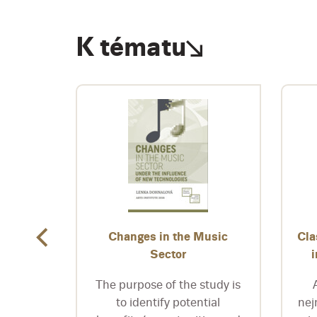
K tématu
nka
Changes in the Music
Cla
Sector
rafa a
míra
The purpose of the study is
jeho
to identify potential
nej