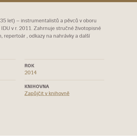
35 let) – instrumentalistů a pěvců v oboru
IDU v r. 2011. Zahrnuje stručné životopisné
h, repertoár , odkazy na nahrávky a další
ROK
2014
KNIHOVNA
Zapůjčit v knihovně