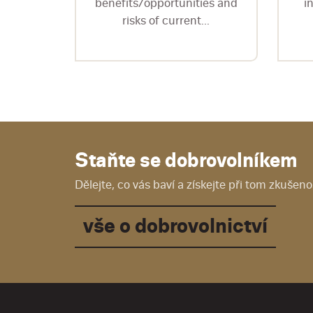
aných...
benefits/opportunities and
i
risks of current...
Staňte se dobrovolníkem
Dělejte, co vás baví a získejte při tom zkušenos
vše o dobrovolnictví