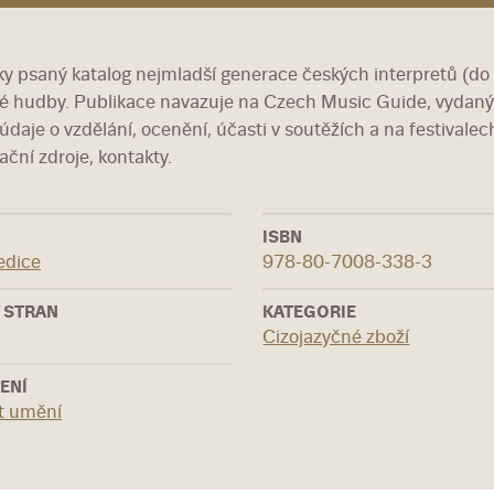
ky psaný katalog nejmladší generace českých interpretů (do 
ké hudby. Publikace navazuje na Czech Music Guide, vydaný 
údaje o vzdělání, ocenění, účasti v soutěžích a na festivalec
ační zdroje, kontakty.
ISBN
edice
978-80-7008-338-3
 STRAN
KATEGORIE
Cizojazyčné zboží
ENÍ
ut umění