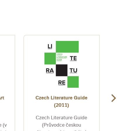
rt
Czech Literature Guide
Czec
(2011)
Czech Literature Guide
Edito
 (v
(Průvodce českou
Dani