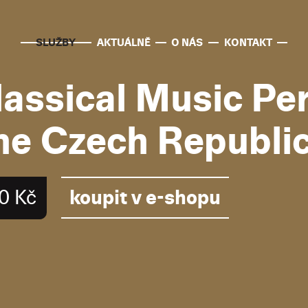
SLUŽBY
AKTUÁLNĚ
O NÁS
KONTAKT
lassical Music Per
he Czech Republi
koupit v e-shopu
0 Kč