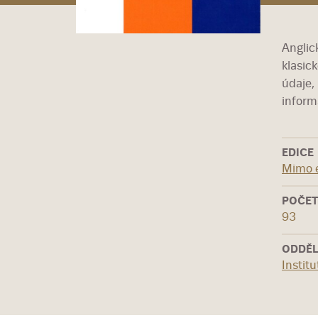
Anglic
klasic
údaje, 
inform
EDICE
Mimo 
POČET
93
ODDĚL
Instit