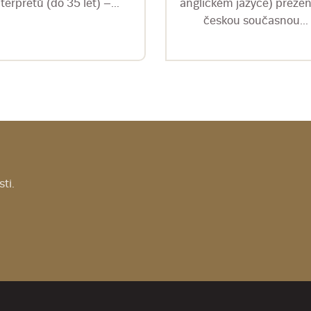
nterpretů (do 35 let) –...
anglickém jazyce) prezen
českou současnou...
ti.