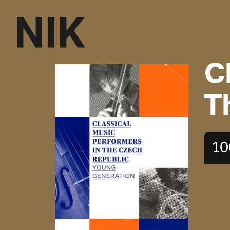
C
T
10