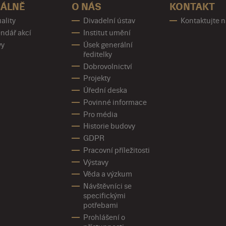
ÁLNĚ
O NÁS
KONTAKT
ality
Divadelní ústav
Kontaktujte 
ndář akcí
Institut umění
vy
Úsek generální
ředitelky
Dobrovolnictví
Projekty
Úřední deska
Povinné informace
Pro média
Historie budovy
GDPR
Pracovní příležitosti
Výstavy
Věda a výzkum
Návštěvníci se
specifickými
potřebami
Prohlášení o