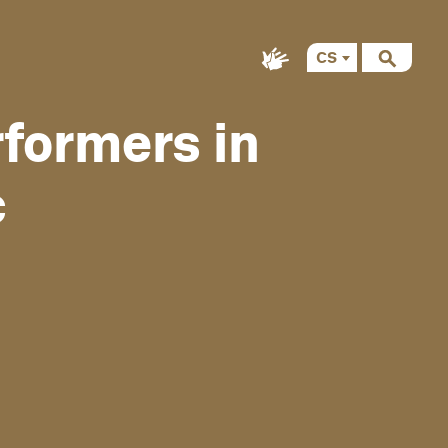
CS
EN
formers in
c