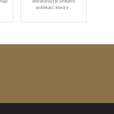
tuje
literaturou) je unikátní
ediční
publikací, která v...