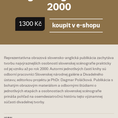
2000
1300 Kč
koupit v e-shopu
Reprezentatívna obrazová slovensko-anglická publikácia zachytáva
tvorbu najvýraznejších osobností slovenskej scénografie prakticky
od jej vzniku až po rok 2000. Autormi jednotlivých častí knihy sú
odborní pracovníci Slovenskej národnej galérie a Divadelného
ústavu; editorkou projektu je PhDr. Dagmar Poláčková. Publikácia s
bohatým obrazovým materiálom a odbornými štúdiami o
jednotlivých etapách a osobnostiach slovenskej scénografie
prináša pohľad na osemdesiatročnú históriu tejto významnej
súčasti divadelnej tvorby.