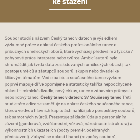
ke stažení
Soubor studií s názvem Český tanec v datech je výsledkem
výzkumné práce v oblasti českého profesionálního tance a
příbuzných uměleckých oborů, které vycházejí především z fyzické /
pohybové práce interpreta nebo tvůrce. Ambicí autorů bylo
shromáždit jak tvrdá data ze sledovaných uměleckých oblastí, tak
postoje umělců a zástupců souborů, skupin nebo divadel ke
klíčovým tématům. Vedle baletu a současného tance výzkum
poprvé mapuje dříve opomíjené a statisticky takřka nepodchycené
oblasti – mimické divadlo, nový cirkus, tanec v zábavním průmyslu
nebo lidový tanec.
Český tanec v datech: 3/ Současný tanec
Třetí
studie této edice se zaměřuje na oblast českého současného tance,
kterou ve dvou hlavních kapitolách nahlíží jak z perspektivy souborů,
tak samotných tvůrců. Prezentuje základní údaje o personálním
zázemí (genderová, vzdělanostní, věková, národnostní struktura) a
výkonnostních ukazatelích (počty premiér, odehraných
představení). Zabývá se oblastí financí (rozpočty souborů,