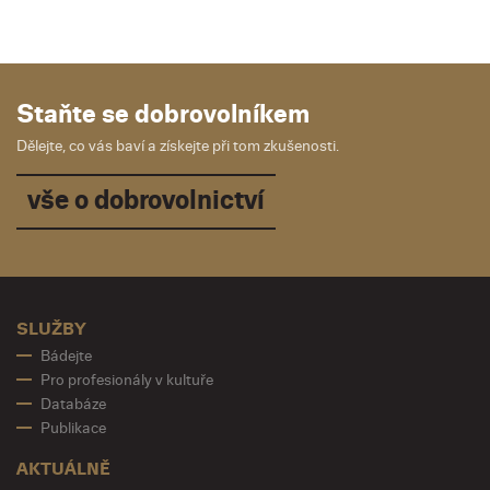
Staňte se dobrovolníkem
Dělejte, co vás baví a získejte při tom zkušenosti.
vše o dobrovolnictví
SLUŽBY
Bádejte
Pro profesionály v kultuře
Databáze
Publikace
AKTUÁLNĚ