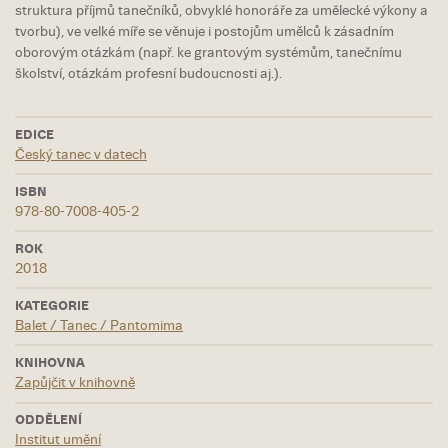
struktura příjmů tanečníků, obvyklé honoráře za umělecké výkony a
tvorbu), ve velké míře se věnuje i postojům umělců k zásadním
oborovým otázkám (např. ke grantovým systémům, tanečnímu
školství, otázkám profesní budoucnosti aj.).
EDICE
Český tanec v datech
ISBN
978-80-7008-405-2
ROK
2018
KATEGORIE
Balet / Tanec / Pantomima
KNIHOVNA
Zapůjčit v knihovně
ODDĚLENÍ
Institut umění