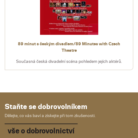
89 minut s českým divadlem/89 Minutes with Czech
Theatre
Současná česká divadelní scéna pohledem jejích aktérů.
Staňte se dobrovolníkem
Dělejte, co vás baví a získejte při tom zkušenosti.
vše o dobrovolnictví