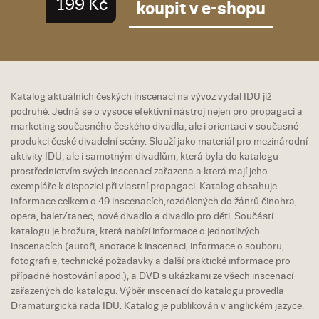
199 Kč
koupit v e-shopu
Katalog aktuálních českých inscenací na vývoz vydal IDU již
podruhé. Jedná se o vysoce efektivní nástroj nejen pro propagaci a
marketing současného českého divadla, ale i orientaci v současné
produkci české divadelní scény. Slouží jako materiál pro mezinárodní
aktivity IDU, ale i samotným divadlům, která byla do katalogu
prostřednictvím svých inscenací zařazena a která mají jeho
exempláře k dispozici při vlastní propagaci. Katalog obsahuje
informace celkem o 49 inscenacích,rozdělených do žánrů činohra,
opera, balet/tanec, nové divadlo a divadlo pro děti. Součástí
katalogu je brožura, která nabízí informace o jednotlivých
inscenacích (autoři, anotace k inscenaci, informace o souboru,
fotografi e, technické požadavky a další praktické informace pro
případné hostování apod.), a DVD s ukázkami ze všech inscenací
zařazených do katalogu. Výběr inscenací do katalogu provedla
Dramaturgická rada IDU. Katalog je publikován v anglickém jazyce.