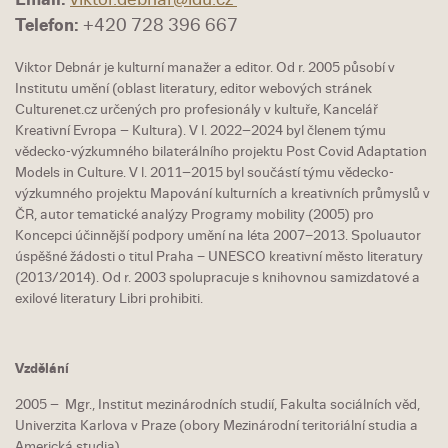
Telefon:
+420 728 396 667
Viktor Debnár je kulturní manažer a editor. Od r. 2005 působí v
Institutu umění (oblast literatury, editor webových stránek
Culturenet.cz určených pro profesionály v kultuře, Kancelář
Kreativní Evropa – Kultura). V l. 2022–2024 byl členem týmu
vědecko-výzkumného bilaterálního projektu Post Covid Adaptation
Models in Culture. V l. 2011–2015 byl součástí týmu vědecko-
výzkumného projektu Mapování kulturních a kreativních průmyslů v
ČR, autor tematické analýzy Programy mobility (2005) pro
Koncepci účinnější podpory umění na léta 2007−2013. Spoluautor
úspěšné žádosti o titul Praha − UNESCO kreativní město literatury
(2013/2014). Od r. 2003 spolupracuje s knihovnou samizdatové a
exilové literatury Libri prohibiti.
Vzdělání
2005 – Mgr., Institut mezinárodních studií, Fakulta sociálních věd,
Univerzita Karlova v Praze (obory Mezinárodní teritoriální studia a
Americká studia)