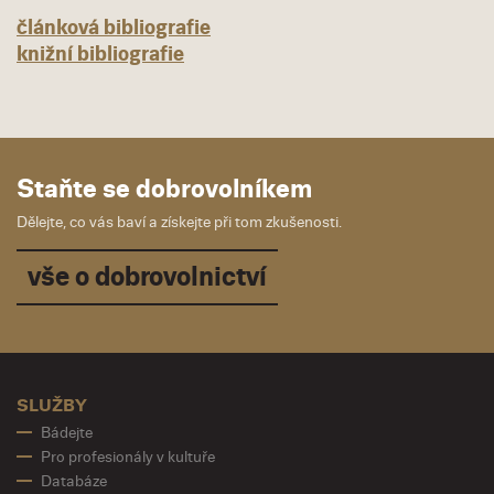
článková bibliografie
knižní bibliografie
Staňte se dobrovolníkem
Dělejte, co vás baví a získejte při tom zkušenosti.
vše o dobrovolnictví
SLUŽBY
Bádejte
Pro profesionály v kultuře
Databáze