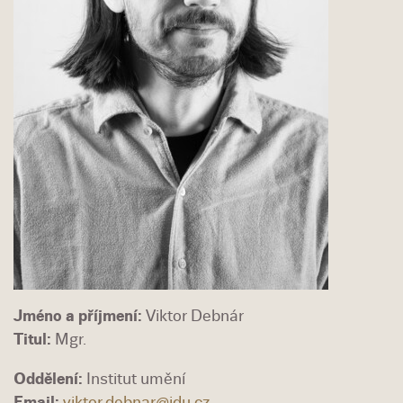
Jméno a příjmení:
Viktor Debnár
Titul:
Mgr.
Oddělení:
Institut umění
Email:
viktor.debnar@idu.cz