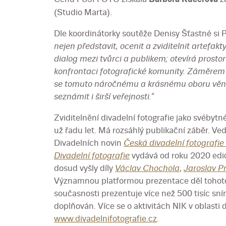
(Studio Marta).
Dle koordinátorky soutěže Denisy Šťastné si Př
nejen představit, ocenit a zviditelnit artefak
dialog mezi tvůrci a publikem; otevírá prostor 
konfrontaci fotografické komunity. Záměrem je
se tomuto náročnému a krásnému oboru věnu
seznámit i širší veřejnosti.
“
Zviditelnění divadelní fotografie jako svébyt
už řadu let. Má rozsáhlý publikační záběr. V
Divadelních novin
Česká divadelní fotografi
Divadelní fotografie
vydává od roku 2020 edici
dosud vyšly díly
Václav Chochola
,
Jaroslav P
Významnou platformou prezentace děl tohoto
současnosti prezentuje více než 500 tisíc sním
doplňován. Více se o aktivitách NIK v oblasti
www.divadelnifotografie.cz
.