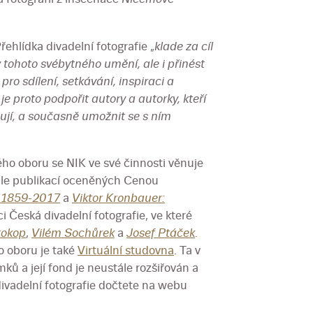
ehlídka divadelní fotografie „
klade za cíl
ty tohoto svébytného umění, ale i přinést
pro sdílení, setkávání, inspiraci a
 proto podpořit autory a autorky, kteří
jí, a současně umožnit se s ním
ného oboru se NIK ve své činnosti věnuje
edle publikací oceněných Cenou
e 1859-2017
a
Viktor Kronbauer:
 Česká divadelní fotografie, ve které
rokop
,
Vilém Sochůrek
a
Josef Ptáček
.
 oboru je také
Virtuální studovna
. Ta v
ků a její fond je neustále rozšiřován a
 divadelní fotografie dočtete na webu