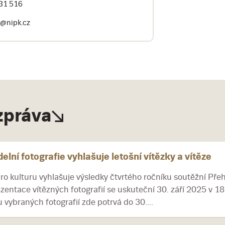
31 516
a@nipk.cz
 zpráva
elní fotografie vyhlašuje letošní vítězky a vítěze
pro kulturu vyhlašuje výsledky čtvrtého ročníku soutěžní Přeh
zentace vítězných fotografií se uskuteční 30. září 2025 v 1
vybraných fotografií zde potrvá do 30....