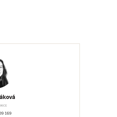
áková
UKCE
09 169