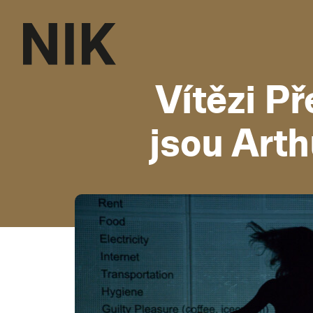
Vítězi Př
jsou Art