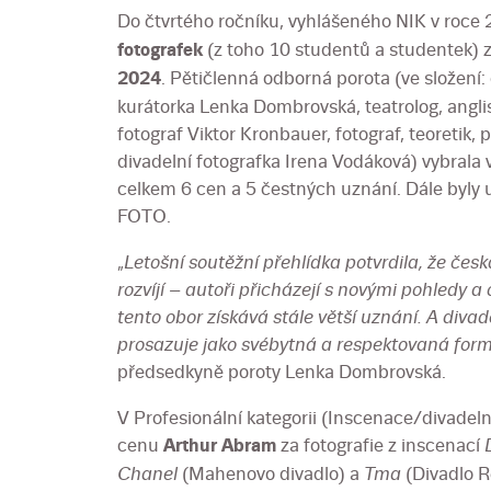
Do čtvrtého ročníku, vyhlášeného NIK v roce 2
fotografek
(z toho 10 studentů a studentek)
2024
. Pětičlenná odborná porota (ve složení:
kurátorka Lenka Dombrovská, teatrolog, anglis
fotograf Viktor Kronbauer, fotograf, teoretik
divadelní fotografka Irena Vodáková) vybrala v
celkem 6 cen a 5 čestných uznání. Dále by
FOTO.
„
Letošní soutěžní přehlídka potvrdila, že čes
rozvíjí – autoři přicházejí s novými pohledy 
tento obor získává stále větší uznání. A divade
prosazuje jako svébytná a respektovaná form
předsedkyně poroty Lenka Dombrovská.
V Profesionální kategorii (Inscenace/divadelně
cenu
Arthur Abram
za fotografie z inscenací
Chanel
(Mahenovo divadlo) a
Tma
(Divadlo R