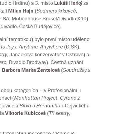
tudio Hrdinů) a 3. místo
Lukáš Horký
za
kali
Milan Hajn
(
Sedmero krkavců
,
E-SA, Motionhouse Brusel/Divadlo X10)
 divadlo, České Budějovice).
elní tematikou) bylo první místo uděleno
í
Is Joy
a
Anytime, Anywhere
(DISK).
stry
, Janáčkova konzervatoř v Ostravě) a
ero
, Divadlo Brodway). Čestná uznání
a
Barbora Marka Žentelová
(
Soudružky s
ou kategoriích – v Profesionální ji
cenací (
Manhattan Project
,
Cyrano z
ějovice a
Bitva o Hernaniho
z Dejvického
ela
Viktorie Kubicová
(
Tři sestry
,
 fotografii z inscenace
Ničemové