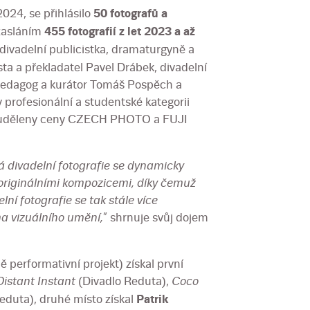
024, se přihlásilo
50 fotografů a
 zasláním
455 fotografií z let 2023 a až
 divadelní publicistka, dramaturgyně a
ta a překladatel Pavel Drábek, divadelní
, pedagog a kurátor Tomáš Pospěch a
 profesionální a studentské kategorii
ly uděleny ceny CZECH PHOTO a FUJI
ká divadelní fotografie se dynamicky
a originálními kompozicemi, díky čemuž
lní fotografie se tak stále více
a vizuálního umění,
” shrnuje svůj dojem
 performativní projekt) získal první
Distant Instant
(Divadlo Reduta),
Coco
eduta), druhé místo získal
Patrik