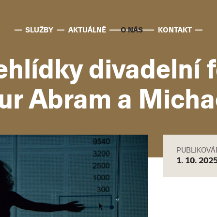
SLUŽBY
AKTUÁLNĚ
O NÁS
KONTAKT
ehlídky divadelní 
hur Abram a Micha
PUBLIKOV
1. 10. 202