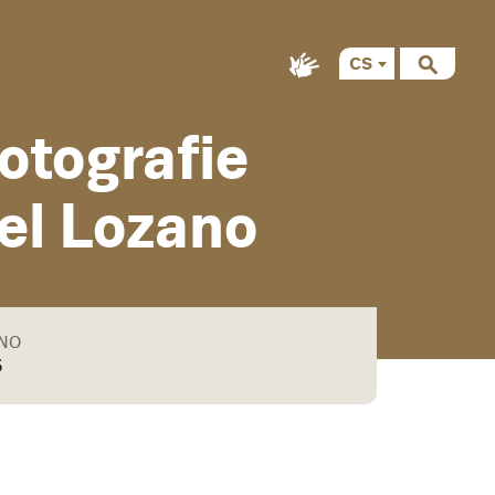
CS
fotografie
el Lozano
ÁNO
5