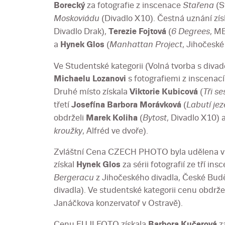
Borecký
za fotografie z inscenace
Stařena
(S
Moskoviádu
(Divadlo X10). Čestná uznání zís
Divadlo Drak),
Terezie Fojtová
(
6 Degrees
, M
a
Hynek Glos
(
Manhattan Project
, Jihočeské
Ve Studentské kategorii (Volná tvorba s divad
Michaelu Lozanovi
s fotografiemi z inscenac
Druhé místo získala
Viktorie Kubicová
(
Tři se
třetí
Josefína Barbora Morávková
(
Labutí jez
obdrželi
Marek Koliha
(
Bytost
, Divadlo X10) 
kroužky
, Alfréd ve dvoře).
Zvláštní Cena CZECH PHOTO byla udělena v ob
získal
Hynek Glos
za sérii fotografií ze tří ins
Bergeracu
z Jihočeského divadla, České Bud
divadla). Ve studentské kategorii cenu obdrž
Janáčkova konzervatoř v Ostravě).
Cenu FUJI FOTO získala
Barbora Kučerová
za