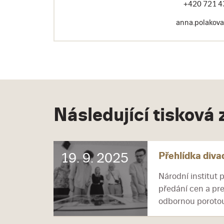
+420 721 4
anna.polakov
Následující tisková
Přehlídka divad
19. 9. 2025
Národní institut 
předání cen a pre
odbornou porotou 