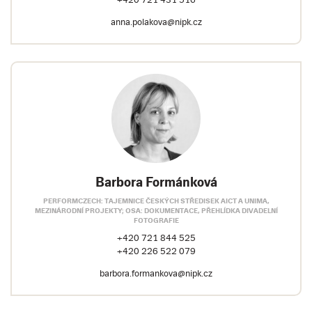
+420 721 431 516
anna.polakova@nipk.cz
Barbora Formánková
PERFORMCZECH: TAJEMNICE ČESKÝCH STŘEDISEK AICT A UNIMA,
MEZINÁRODNÍ PROJEKTY; OSA: DOKUMENTACE, PŘEHLÍDKA DIVADELNÍ
FOTOGRAFIE
+420 721 844 525
+420 226 522 079
barbora.formankova@nipk.cz