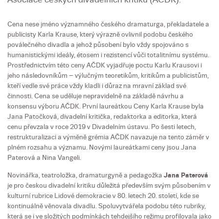
Cena nese jméno významného českého dramaturga, překladatele a
publicisty Karla Krause, který výrazně ovlivnil podobu českého
poválečného divadla a jehož působení bylo vždy spojováno s
humanistickými ideály, étosem i rezistencí vůči totalitnímu systému.
Prostřednictvím této ceny AČDK vyjadřuje poctu Karlu Krausovi i
jeho následovníkům – výlučným teoretikům, kritikům a publicistům,
kteří vedle své práce vždy kladli i důraz na mravní základ své
činnosti. Cena se uděluje nepravidelně na základě návrhu a
konsensu výboru AČDK. První laureátkou Ceny Karla Krause byla
Jana Patočková, divadelní kritička, redaktorka a editorka, která
cenu převzala v roce 2019 v Divadelním ústavu. Po šesti letech,
restrukturalizaci a výměně grémia AČDK navazuje na tento záměr v
plném rozsahu a významu. Novými laureátkami ceny jsou Jana
Paterová a Nina Vangeli.
Novinářka, teatroložka, dramaturgyně a pedagožka
Jana Paterová
je pro českou divadelní kritiku důležitá především svým působením v
kulturní rubrice Lidové demokracie v 80. letech 20. století, kde se
kontinuálně věnovala divadlu. Spoluvytvářela podobu této rubriky,
která se i ve složitých podmínkách tehdejšího režimu profilovala jako