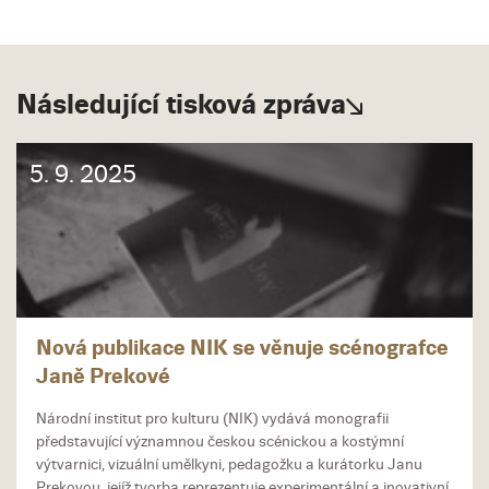
Následující tisková zpráva
5. 9. 2025
Nová publikace NIK se věnuje scénografce
Janě Prekové
Národní institut pro kulturu (NIK) vydává monografii
představující významnou českou scénickou a kostýmní
výtvarnici, vizuální umělkyni, pedagožku a kurátorku Janu
Prekovou, jejíž tvorba reprezentuje experimentální a inovativní