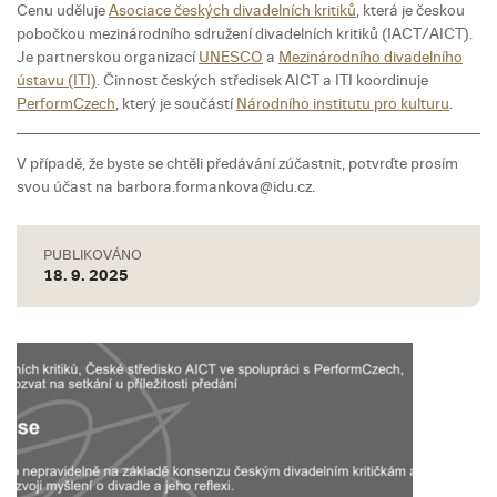
Cenu uděluje
Asociace českých divadelních kritiků
, která je českou
pobočkou mezinárodního sdružení divadelních kritiků (IACT/AICT).
Je partnerskou organizací
UNESCO
a
Mezinárodního divadelního
ústavu (ITI)
. Činnost českých středisek AICT a ITI koordinuje
PerformCzech
, který je součástí
Národního institutu pro kulturu
.
V případě, že byste se chtěli předávání zúčastnit, potvrďte prosím
svou účast na barbora.formankova@idu.cz.
PUBLIKOVÁNO
18. 9. 2025