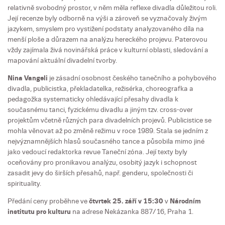
relativně svobodný prostor, v něm měla reflexe divadla důležitou roli.
Její recenze byly odborně na výši a zároveň se vyznačovaly živým
jazykem, smyslem pro vystižení podstaty analyzovaného díla na
menší ploše a důrazem na analýzu hereckého projevu. Paterovou
vždy zajímala živá novinářská práce v kulturní oblasti, sledování a
mapování aktuální divadelní tvorby.
Nina Vangeli
je zásadní osobnost českého tanečního a pohybového
divadla, publicistka, překladatelka, režisérka, choreografka a
pedagožka systematicky ohledávající přesahy divadla k
současnému tanci, fyzickému divadlu a jiným tzv. cross-over
projektům včetně různých para divadelních projevů. Publicistice se
mohla věnovat až po změně režimu v roce 1989. Stala se jedním z
nejvýznamnějších hlasů současného tance a působila mimo jiné
jako vedoucí redaktorka revue Taneční zóna. Její texty byly
oceňovány pro pronikavou analýzu, osobitý jazyk i schopnost
zasadit jevy do širších přesahů, např. genderu, společnosti či
spirituality.
Předání ceny proběhne ve
čtvrtek 25. září v 15:30
v
Národním
institutu pro kulturu
na adrese Nekázanka 887/16, Praha 1.