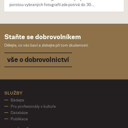
porotou vybraných fotografií zde potrvá do 30....
Staňte se dobrovolníkem
Dělejte, co vás baví a získejte při tom zkušenosti.
vše o dobrovolnictví
SLUŽBY
Bádejte
Pro profesionály v kultuře
Databáze
Publikace