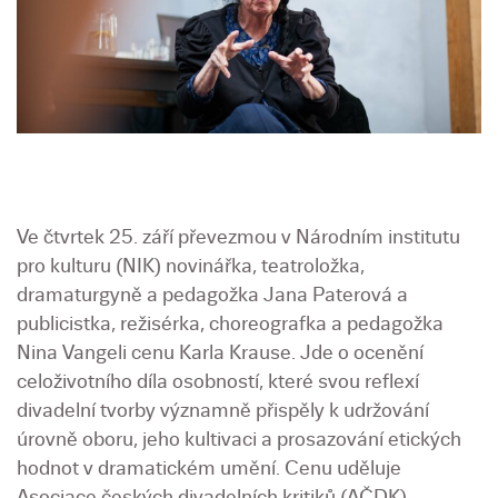
Ve čtvrtek 25. září převezmou v Národním institutu
pro kulturu (NIK) novinářka, teatroložka,
dramaturgyně a pedagožka Jana Paterová a
publicistka, režisérka, choreografka a pedagožka
Nina Vangeli cenu Karla Krause. Jde o ocenění
celoživotního díla osobností, které svou reflexí
divadelní tvorby významně přispěly k udržování
úrovně oboru, jeho kultivaci a prosazování etických
hodnot v dramatickém umění. Cenu uděluje
Asociace českých divadelních kritiků (AČDK).