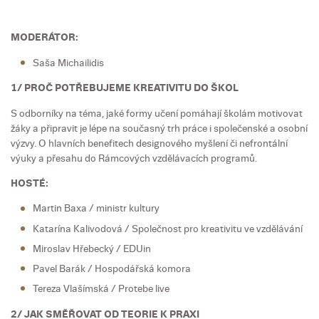
MODERÁTOR:
Saša Michailidis
1/ PROČ POTŘEBUJEME KREATIVITU DO ŠKOL
S odborníky na téma, jaké formy učení pomáhají školám motivovat
žáky a připravit je lépe na současný trh práce i společenské a osobní
výzvy. O hlavních benefitech designového myšlení či nefrontální
výuky a přesahu do Rámcových vzdělávacích programů.
HOSTÉ:
Martin Baxa / ministr kultury
Katarína Kalivodová / Společnost pro kreativitu ve vzdělávání
Miroslav Hřebecký / EDUin
Pavel Barák / Hospodářská komora
Tereza Vlašímská / Protebe live
2/ JAK SMĚŘOVAT OD TEORIE K PRAXI