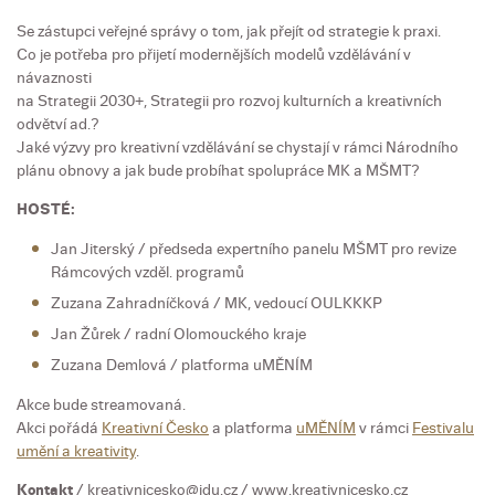
Se zástupci veřejné správy o tom, jak přejít od strategie k praxi.
Co je potřeba pro přijetí modernějších modelů vzdělávání v
návaznosti
na Strategii 2030+, Strategii pro rozvoj kulturních a kreativních
odvětví ad.?
Jaké výzvy pro kreativní vzdělávání se chystají v rámci Národního
plánu obnovy a jak bude probíhat spolupráce MK a MŠMT?
HOSTÉ:
Jan Jiterský / předseda expertního panelu MŠMT pro revize
Rámcových vzděl. programů
Zuzana Zahradníčková / MK, vedoucí OULKKKP
Jan Žůrek / radní Olomouckého kraje
Zuzana Demlová / platforma uMĚNÍM
Akce bude streamovaná.
Akci pořádá
Kreativní Česko
a platforma
uMĚNÍM
v rámci
Festivalu
umění a kreativity
.
Kontakt
/ kreativnicesko@idu.cz / www.kreativnicesko.cz